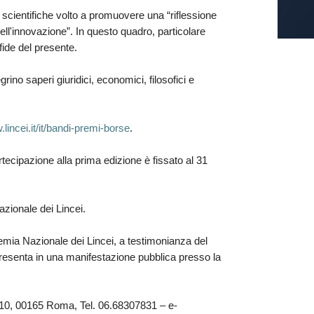
 scientifiche volto a promuovere una “riflessione
ell'innovazione”. In questo quadro, particolare
fide del presente.
rino saperi giuridici, economici, filosofici e
.lincei.it/it/bandi-premi-borse
.
tecipazione alla prima edizione è fissato al 31
zionale dei Lincei.
mia Nazionale dei Lincei, a testimonianza del
rà presenta in una manifestazione pubblica presso la
a, 10, 00165 Roma, Tel. 06.68307831 – e-