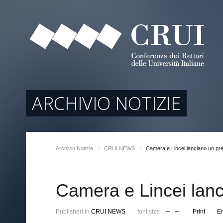
tori
ociati
r Regione
ARCHIVIO NOTIZIE
Archivio Notizie
/
CRUI NEWS
/
Camera e Lincei lanciano un prem
arente
Camera e Lincei lanci
Published in
CRUI NEWS
font size
Print
E