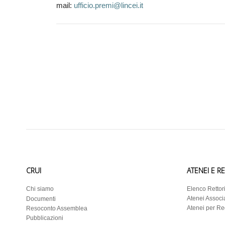
mail:
ufficio.premi@lincei.it
CRUI
ATENEI E R
Chi siamo
Elenco Rettor
Atenei Associa
Documenti
Atenei per R
Resoconto Assemblea
Pubblicazioni