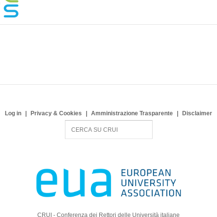
Log in
Privacy & Cookies
Amministrazione Trasparente
Disclaimer
S
e
a
r
c
h
CRUI - Conferenza dei Rettori delle Università italiane