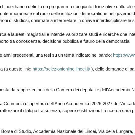
incei hanno definito un programma congiunto di iniziative culturali e
à contemporanea e sul ruolo delle istituzioni democratiche nel governo d
ioni di studiosi, chiamate a interpretare in chiave interdisciplinare le s
rca e laureati magistrali e intende valorizzare studi e ricerche che integ
apporto tra conoscenza, decisione pubblica e futuro della democrazia.
e anni precedenti, una tesi su un tema indicato nel bando:
https://www
ca (a questo link:
https://selezionionline.lincei.it/
), delle domande di par
sta da rappresentanti della Camera dei deputati e dell'Accademia Na
lla Cerimonia di apertura dell'Anno Accademico 2026-2027 dell'Accade
el rafforzare il dialogo tra scienza, sapere e istituzioni. La ricerca sa
mi e Borse di Studio, Accademia Nazionale dei Lincei, Via della Lungar