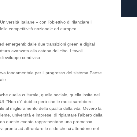
rsità Italiane – con l’obiettivo di rilanciare il
della competitività nazionale ed europea.
 ed emergenti: dalle due transizioni green e digital
attura avanzata alla catena del cibo. I tavoli
di sviluppo condiviso.
a leva fondamentale per il progresso del sistema Paese
ale.
e quella culturale, quella sociale, quella insita nel
UI. “Non c’è dubbio però che le radici sarebbero
le al miglioramento della qualità della vita. Ovvero la
ieme, università e imprese, di ripiantare l’albero della
iti con questo evento rappresentano una promessa
i pronto ad affrontare le sfide che ci attendono nel