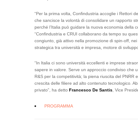
“Per la prima volta, Confindustria accoglie i Rettori d
che sancisce la volontà di consolidare un rapporto st
perché l’Italia può guidare la nuova economia della 
“Confindustria e CRUI collaborano da tempo su questi
congiunto, già attivo nella promozione di spin-off, nei
strategica tra università e impresa, motore di svilupp
“In Italia ci sono università eccellenti e imprese strao
sapere in valore. Serve un approccio condiviso che uni
R&S per la competitività; la piena riuscita del PNRR e 
crescita delle filiere ad alto contenuto tecnologico. 
privato”, ha detto
Francesco De Santis
, Vice Presid
PROGRAMMA