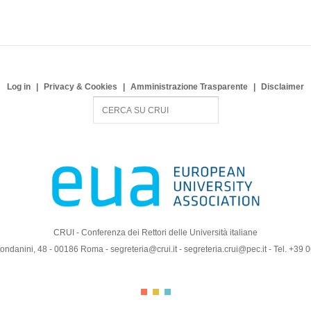
Log in
Privacy & Cookies
Amministrazione Trasparente
Disclaimer
S
e
a
r
c
h
CRUI - Conferenza dei Rettori delle Università italiane
ndanini, 48 - 00186 Roma - segreteria@crui.it - segreteria.crui@pec.it - Tel. +39