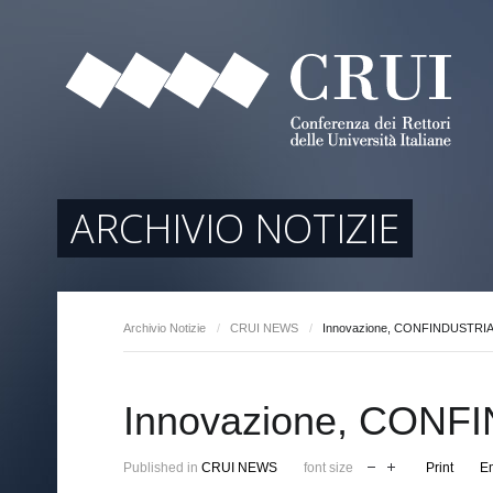
tori
ociati
r Regione
ARCHIVIO NOTIZIE
Archivio Notizie
/
CRUI NEWS
/
Innovazione, CONFINDUSTRIA
arente
Innovazione, CONF
Published in
CRUI NEWS
font size
Print
E