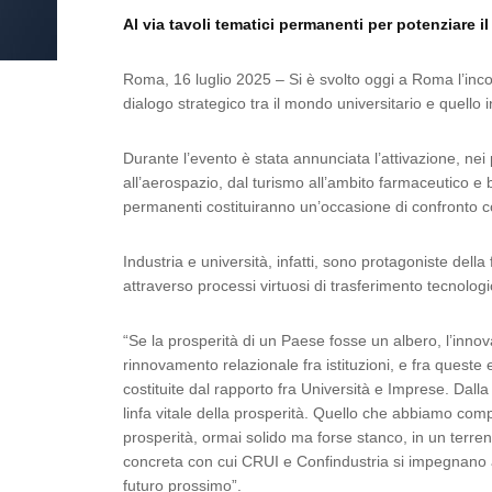
Al via tavoli tematici permanenti per potenziare i
Roma, 16 luglio 2025 – Si è svolto oggi a Roma l’incon
dialogo strategico tra il mondo universitario e quell
Durante l’evento è stata annunciata l’attivazione, nei 
all’aerospazio, dal turismo all’ambito farmaceutico e bi
permanenti costituiranno un’occasione di confronto co
Industria e università, infatti, sono protagoniste del
attraverso processi virtuosi di trasferimento tecnolog
“Se la prosperità di un Paese fosse un albero, l’innov
rinnovamento relazionale fra istituzioni, e fra queste e
costituite dal rapporto fra Università e Imprese. Dalla
linfa vitale della prosperità. Quello che abbiamo compi
prosperità, ormai solido ma forse stanco, in un terr
concreta con cui CRUI e Confindustria si impegnano a c
futuro prossimo”.