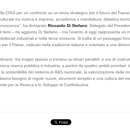
ella CRUI per un confronto su un tema strategico per il futuro del Paese: 
rutturale tra ricerca e impresa, accademia e manifattura, didattica teor
conoscenza”, ha dichiarato
Riccardo Di Stefano
, Delegato del Preside
 temi – ha aggiunto Di Stefano – ma l’evento di oggi rappresenta un mo
 dottorati industriali e nella terza missione. Si tratta di un passaggio 
o per il Paese, radicato nella tradizione italiana e orientato a una dimen
rdinarie, ma troppo spesso si trovano su binari paralleli: è ora di costrui
sca ricerca pubblica e industria, a partire da quattro ambiti prioritari:
la sostenibilità del sistema di R&S nazionale; la valorizzazione delle ris
Abbiamo bisogno di regole nuove, strumenti semplici e una cultura del ris
ente per la Ricerca e lo Sviluppo di Confindustria.