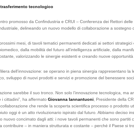
l trasferimento tecnologico
tro promosso da Confindustria e CRUI – Conferenza dei Rettori delle Unive
o industriale, delineando un nuovo modello di collaborazione a sostegno 
prossimi mesi, di tavoli tematici permanenti dedicati ai settori strategici
omedico, dalla mobilità del futuro all’intelligenza artificiale, dalla manif
stante, valorizzando le sinergie esistenti e creando nuove opportunità 
la filiera dell’innovazione: se operano in piena sinergia rappresentano l
ico, sviluppo di nuovi prodotti e servizi e promozione del benessere soci
azione sarebbe il suo tronco. Non solo l’innovazione tecnologica, ma anch
 i cittadini”, ha affermato
Giovanna Iannantuoni
, Presidente della CR
 collaborazione che rende la scoperta scientifica processo o prodotto uti
uto oggi è un atto rivoluzionario ispirato dal futuro. Abbiamo deciso ins
eno nuovo concimato dagli atti: i nove tavoli permanenti che sono part
ontribuire – in maniera strutturata e costante – perché il Paese si trov