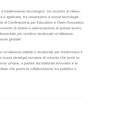
il trasferimento tecnologico. Un incontro di rilievo,
ica e applicata, tra umanesimo e nuove tecnologie,
nte di Confindustria per Education e Open Innovation.
mento di sintesi e valorizzazione di questo lavoro
fondamentale per rendere strutturale un’alleanza
sione globale”.
re un’alleanza stabile e strutturale per trasformare il
 la nuova strategia europea di crescita che punti su
orse umane, a partire dai dottorati innovativi e la
ultato che premi la collaborazione tra pubblico e