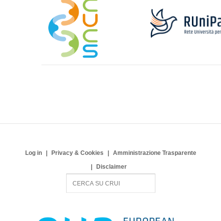
Log in
Privacy & Cookies
Amministrazione Trasparente
Disclaimer
S
e
a
r
c