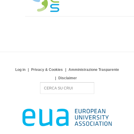
Log in
Privacy & Cookies
Amministrazione Trasparente
Disclaimer
S
e
a
r
c
h