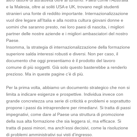
altro fattore di attrattività oltre al turismo. Paesi come l’Australia
e la Malesia, oltre ai soliti USA e UK, trovano negli studenti
stranieri una fonte di reddito importante. Internazionalizzazione
vuol dire legare all’Italia e alla nostra cultura giovani donne e
uomini che saranno presto, nei loro paesi di nascita, i migliori
partner delle nostre aziende e i migliori ambasciatori del nostro
Paese.
Insomma, la strategia di internazionalizzazione della formazione
superiore salda interessi robusti e diversi. Non per caso, il
documento che oggi presentiamo è il prodotto del lavoro
comune di più soggetti. Già solo questo basterebbe a renderlo
prezioso. Ma in queste pagine c’è di più.
Per la prima volta, abbiamo un documento strategico che non si
limita a indicare esigenze e prospettive. Individua invece con
grande concretezza una serie di criticità e problemi e soprattutto
propone i passi da intraprendere per rimediarvi. Si tratta di passi
impegnativi, come dare al Paese una struttura di promozione
della sua alta formazione che sia leggera sì, ma efficace. Si
tratta di passi minori, ma anch’essi decisivi, come la risoluzione
di problemi amministrativi sui visti d’ingresso.