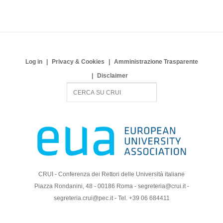
Log in
Privacy & Cookies
Amministrazione Trasparente
Disclaimer
S
e
a
r
c
h
CRUI - Conferenza dei Rettori delle Università italiane
Piazza Rondanini, 48 - 00186 Roma - segreteria@crui.it -
segreteria.crui@pec.it - Tel. +39 06 684411