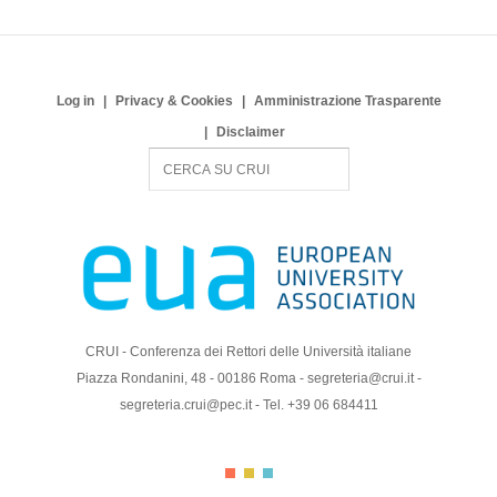
Log in
Privacy & Cookies
Amministrazione Trasparente
Disclaimer
S
e
a
r
c
h
CRUI - Conferenza dei Rettori delle Università italiane
Piazza Rondanini, 48 - 00186 Roma - segreteria@crui.it -
segreteria.crui@pec.it - Tel. +39 06 684411