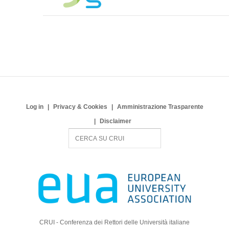
Log in
Privacy & Cookies
Amministrazione Trasparente
Disclaimer
S
e
a
r
c
h
CRUI - Conferenza dei Rettori delle Università italiane