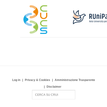
Log in
Privacy & Cookies
Amministrazione Trasparente
Disclaimer
S
e
a
r