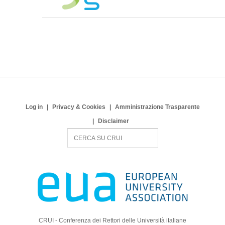
Log in
Privacy & Cookies
Amministrazione Trasparente
Disclaimer
S
e
a
r
c
h
CRUI - Conferenza dei Rettori delle Università italiane