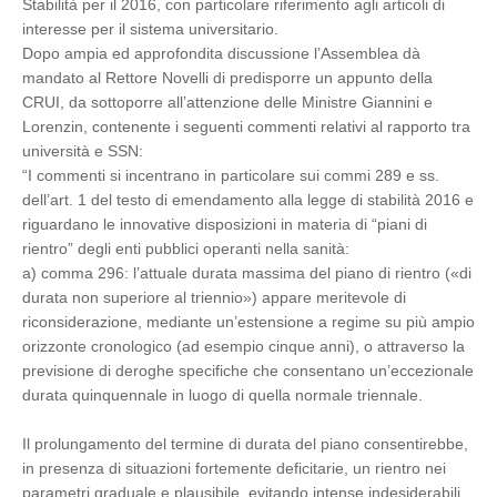
Stabilità per il 2016, con particolare riferimento agli articoli di
interesse per il sistema universitario.
Dopo ampia ed approfondita discussione l’Assemblea dà
mandato al Rettore Novelli di predisporre un appunto della
CRUI, da sottoporre all’attenzione delle Ministre Giannini e
Lorenzin, contenente i seguenti commenti relativi al rapporto tra
università e SSN:
“I commenti si incentrano in particolare sui commi 289 e ss.
dell’art. 1 del testo di emendamento alla legge di stabilità 2016 e
riguardano le innovative disposizioni in materia di “piani di
rientro” degli enti pubblici operanti nella sanità:
a) comma 296: l’attuale durata massima del piano di rientro («di
durata non superiore al triennio») appare meritevole di
riconsiderazione, mediante un’estensione a regime su più ampio
orizzonte cronologico (ad esempio cinque anni), o attraverso la
previsione di deroghe specifiche che consentano un’eccezionale
durata quinquennale in luogo di quella normale triennale.
Il prolungamento del termine di durata del piano consentirebbe,
in presenza di situazioni fortemente deficitarie, un rientro nei
parametri graduale e plausibile, evitando intense indesiderabili