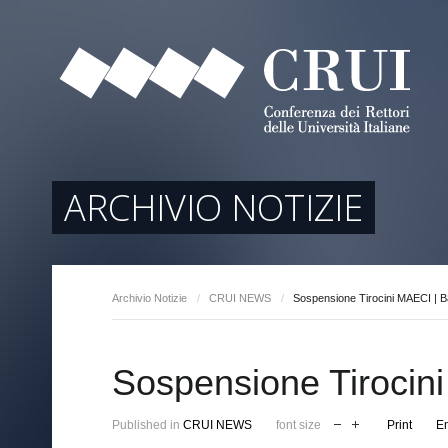
tori
ociati
r Regione
ARCHIVIO NOTIZIE
Archivio Notizie
/
CRUI NEWS
/
Sospensione Tirocini MAECI | 
arente
Sospensione Tirocin
Published in
CRUI NEWS
font size
Print
E