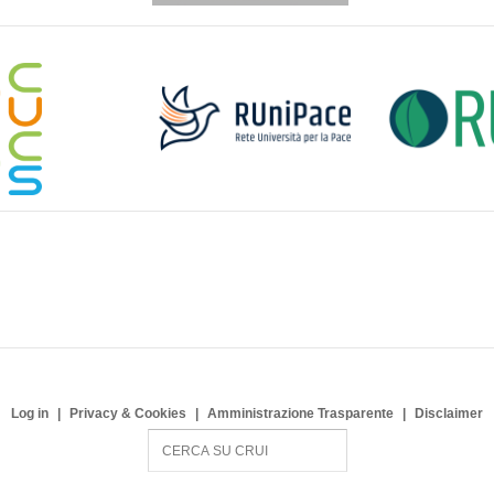
Log in
Privacy & Cookies
Amministrazione Trasparente
Disclaimer
S
e
a