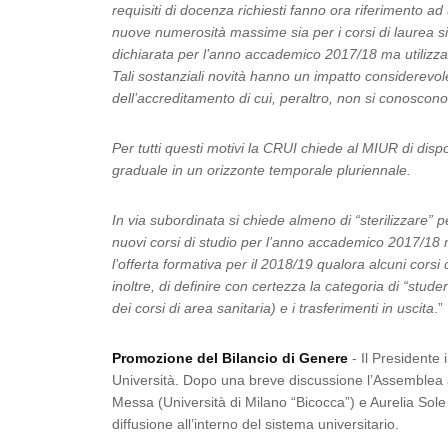
requisiti di docenza richiesti fanno ora riferimento ad
nuove numerosità massime sia per i corsi di laurea sia
dichiarata per l’anno accademico 2017/18 ma utilizzand
Tali sostanziali novità hanno un impatto considere
dell’accreditamento di cui, peraltro, non si conoscon
Per tutti questi motivi la CRUI chiede al MIUR di dis
graduale in un orizzonte temporale pluriennale.
In via subordinata si chiede almeno di “sterilizzare”
nuovi corsi di studio per l’anno accademico 2017/18 ne
l’offerta formativa per il 2018/19 qualora alcuni cors
inoltre, di definire con certezza la categoria di “stude
dei corsi di area sanitaria) e i trasferimenti in uscita
.”
Promozione del Bilancio di Genere
- Il Presidente 
Università. Dopo una breve discussione l’Assemblea ac
Messa (Università di Milano “Bicocca”) e Aurelia Sole (
diffusione all’interno del sistema universitario.