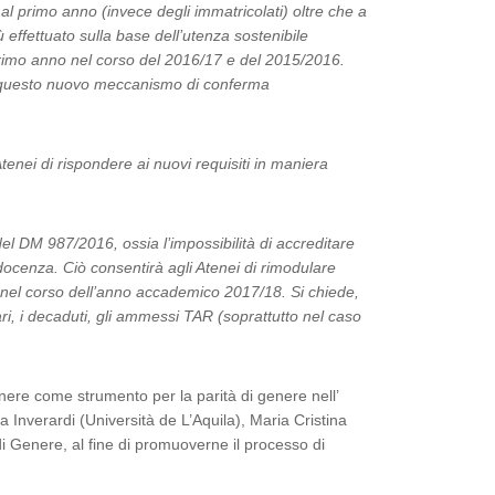
 al primo anno (invece degli immatricolati) oltre che a
 effettuato sulla base dell’utenza sostenibile
l primo anno nel corso del 2016/17 e del 2015/2016.
e questo nuovo meccanismo di conferma
enei di rispondere ai nuovi requisiti in maniera
el DM 987/2016, ossia l’impossibilità di accreditare
 docenza. Ciò consentirà agli Atenei di rimodulare
a) nel corso dell’anno accademico 2017/18. Si chiede,
tari, i decaduti, gli ammessi TAR (soprattutto nel caso
enere come strumento per la parità di genere nell’
 Inverardi (Università de L’Aquila), Maria Cristina
 di Genere, al fine di promuoverne il processo di