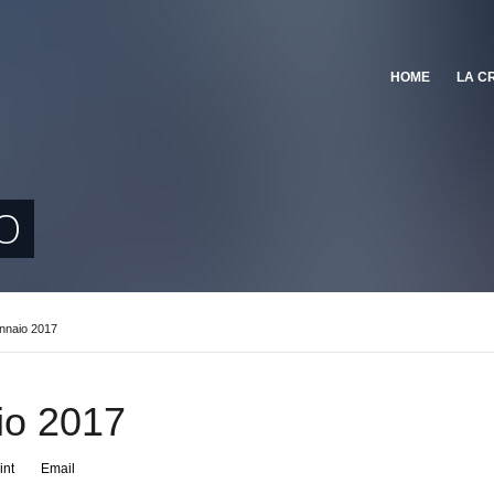
HOME
LA C
O
nnaio 2017
io 2017
int
Email