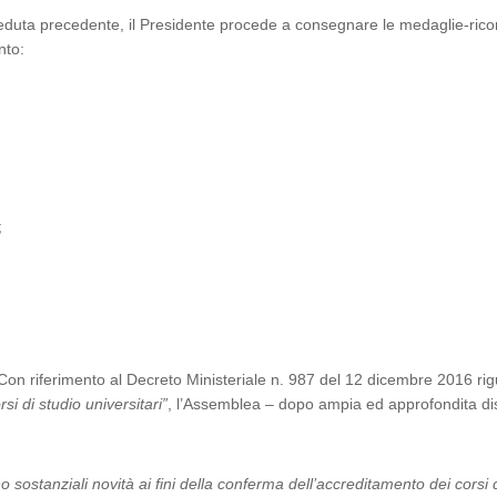
eduta precedente, il Presidente procede a consegnare le medaglie-ricord
ento:
;
Con riferimento al Decreto Ministeriale n. 987 del 12 dicembre 2016 ri
si di studio universitari”
, l’Assemblea – dopo ampia ed approfondita d
sostanziali novità ai fini della conferma dell’accreditamento dei corsi d