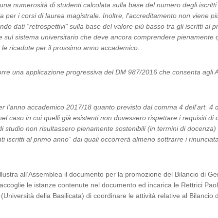
 una numerosità di studenti calcolata sulla base del numero degli iscritti
 per i corsi di laurea magistrale. Inoltre, l’accreditamento non viene più
o dati “retrospettivi” sulla base del valore più basso tra gli iscritti a
vole sul sistema universitario che deve ancora comprendere pienament
o le ricadute per il prossimo anno accademico.
porre una applicazione progressiva del DM 987/2016 che consenta agli At
 per l’anno accademico 2017/18 quanto previsto dal comma 4 dell’art. 4 d
l caso in cui quelli già esistenti non dovessero rispettare i requisiti di
i di studio non risultassero pienamente sostenibili (in termini di docenz
nti iscritti al primo anno” dai quali occorrerà almeno sottrarre i rinuncia
illustra all’Assemblea il documento per la promozione del Bilancio di G
coglie le istanze contenute nel documento ed incarica le Rettrici Paola
Università della Basilicata) di coordinare le attività relative al Bilancio