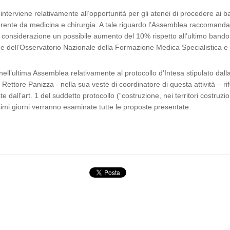
 interviene relativamente all’opportunità per gli atenei di procedere ai 
ifferente da medicina e chirurgia. A tale riguardo l’Assemblea raccomand
 considerazione un possibile aumento del 10% rispetto all’ultimo bando p
rme dell’Osservatorio Nazionale della Formazione Medica Specialistica e
ell’ultima Assemblea relativamente al protocollo d’Intesa stipulato da
o, il Rettore Panizza - nella sua veste di coordinatore di questa attività 
e dall’art. 1 del suddetto protocollo (“costruzione, nei territori costruzione
simi giorni verranno esaminate tutte le proposte presentate.