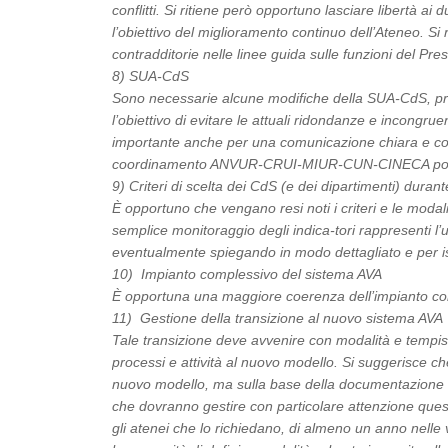
conflitti. Si ritiene però opportuno lasciare libertà ai
l’obiettivo del miglioramento continuo dell’Ateneo. Si
contradditorie nelle linee guida sulle funzioni del Pres
8) SUA-CdS
Sono necessarie alcune modifiche della SUA-CdS, prog
l’obiettivo di evitare le attuali ridondanze e incongru
importante anche per una comunicazione chiara e compr
coordinamento ANVUR-CRUI-MIUR-CUN-CINECA possa a
9) Criteri di scelta dei CdS (e dei dipartimenti) durante
È opportuno che vengano resi noti i criteri e le modal
semplice monitoraggio degli indica-tori rappresenti l’
eventualmente spiegando in modo dettagliato e per isc
10) Impianto complessivo del sistema AVA
È opportuna una maggiore coerenza dell’impianto com
11) Gestione della transizione al nuovo sistema AVA
Tale transizione deve avvenire con modalità e tempist
processi e attività al nuovo modello. Si suggerisce c
nuovo modello, ma sulla base della documentazione e a
che dovranno gestire con particolare attenzione quest
gli atenei che lo richiedano, di almeno un anno nelle v