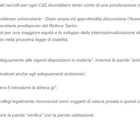
gati raccolti per ogni CdS dovrebbero tener conto di una ponderazione i
residenze universitarie - Dopo ampia ed approfondita discussione l’Ass
ersitarie predisposto dal Rettore Sartor:
nti per una maggiore equità e lo sviluppo della internazionalizzazione del
o nella prossima legge di stabilità.
eguamento alle vigenti disposizioni in materia”, inserirei le parole “ant
destinati anche agli adeguamenti antisismici.
ra f) introdurre la lettera g)”.
i collegi legalmente riconosciuti sono soggetti di natura privata e quindi o
tuire la parola “verifica” con la parola validazione.