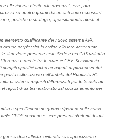
 alle risorse riferite alla docenza”, ecc., ora
 chiarezza su quali e quanti documenti sono necessari
sione, politiche e strategie) appositamente riferiti al
 un elemento qualificante del nuovo sistema AVA.
a alcune perplessità in ordine alla loro accentuata
le situazione presente nella Sede e nei CdS visitati a
a differenze marcate tra le diverse CEV. Si evidenzia
i compiti specifici anche su aspetti di pertinenza dei
più giusta collocazione nell’ambito del Requisito R1.
tà di criteri e requisiti differenziati per le Scuole ad
ti nel report di sintesi elaborato dal coordinamento dei
ativa o specificando se quanto riportato nelle nuove
 nelle CPDS possano essere presenti studenti di tutti
organico delle attività, evitando sovrapposizioni e