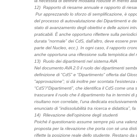
la necessità di definire modalità robuste in merito all
12) Rapporto di riesame annuale e rapporto di riesa
Pur apprezzando lo sforzo di semplificazione, è opport
del processo di autovalutazione dei Dipartimenti e de
stato di avanzamento degli obiettivi e delle azioni int
praticabili. È anche opportuno riflettere sulla periodici
durata “normale” dei CdS, dall’altro, deve essere previ
parte del Nucleo, ecc.). In ogni caso, il rapporto cro
anche opportuna una riflessione sulla tempistica del
13) Ruolo dei dipartimenti nel sistema AVA
Nel documento AVA 2.0 il ruolo dei dipartimenti sembr
definizione di “CdS” e “Dipartimento” offerta dal Glos
“approvazione”; si dà inoltre per scontata l’esistenz
“CdS”/“Dipartimenti”, che identifica il CdS come una
trascurare il ruolo che il dipartimento ha in termini 
risultano non correlate, l’una dedicata esclusivamente 
enunciato di “indissolubilità tra ricerca e didattica”,
14) Rilevazione dell’opinione degli studenti
Poiché il questionario assume sempre più una valenza
proposta per la rilevazione che porta con sé una di
riflette la posizione reale dello studente. Restano da 