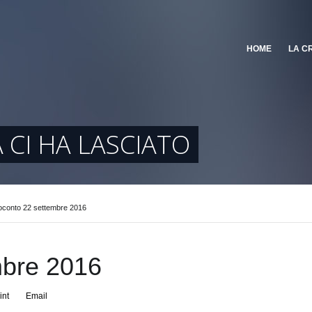
HOME
LA C
 CI HA LASCIATO
conto 22 settembre 2016
mbre 2016
int
Email