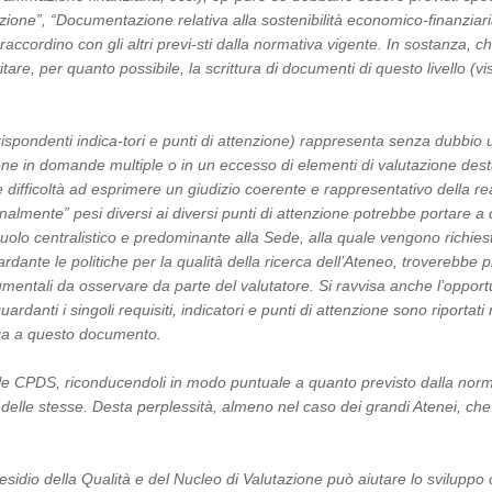
ne”, “Documentazione relativa alla sostenibilità economico-finanziaria e
 raccordino con gli altri previ-sti dalla normativa vigente. In sostanza,
itare, per quanto possibile, la scrittura di documenti di questo livello (vi
rrispondenti indica-tori e punti di attenzione) rappresenta senza dubbio
zione in domande multiple o in un eccesso di elementi di valutazione dest
fficoltà ad esprimere un giudizio coerente e rappresentativo della rea
zionalmente” pesi diversi ai diversi punti di attenzione potrebbe portare 
 ruolo centralistico e predominante alla Sede, alla quale vengono richiest
uardante le politiche per la qualità della ricerca dell’Ateneo, troverebbe 
umentali da osservare da parte del valutatore. Si ravvisa anche l’opportuni
guardanti i singoli requisiti, indicatori e punti di attenzione sono riporta
ega a questo documento.
lle CPDS, riconducendoli in modo puntuale a quanto previsto dalla norm
delle stesse. Desta perplessità, almeno nel caso dei grandi Atenei, che
residio della Qualità e del Nucleo di Valutazione può aiutare lo sviluppo 