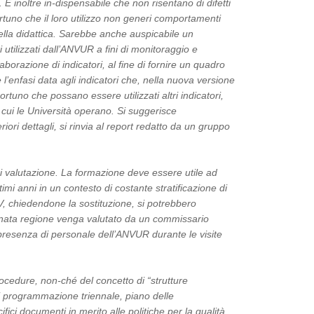
. È inoltre in-dispensabile che non risentano di difetti
portuno che il loro utilizzo non generi comportamenti
ella didattica. Sarebbe anche auspicabile un
ri utilizzati dall’ANVUR a fini di monitoraggio e
borazione di indicatori, al fine di fornire un quadro
l’enfasi data agli indicatori che, nella nuova versione
uno che possano essere utilizzati altri indicatori,
 cui le Università operano. Si suggerisce
riori dettagli, si rinvia al report redatto da un gruppo
 valutazione. La formazione deve essere utile ad
mi anni in un contesto di costante stratificazione di
CEV, chiedendone la sostituzione, si potrebbero
erminata regione venga valutato da un commissario
 presenza di personale dell’ANVUR durante le visite
rocedure, non-ché del concetto di “strutture
 di programmazione triennale, piano delle
i documenti in merito alle politiche per la qualità