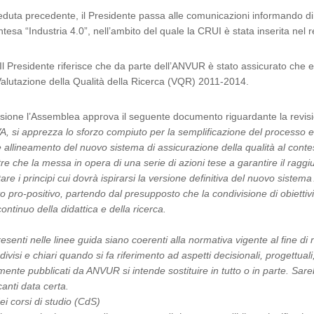
eduta precedente, il Presidente passa alle comunicazioni informando di 
ntesa “Industria 4.0”, nell’ambito del quale la CRUI è stata inserita nel 
Il Presidente riferisce che da parte dell’ANVUR è stato assicurato che e
i Valutazione della Qualità della Ricerca (VQR) 2011-2014.
ione l’Assemblea approva il seguente documento riguardante la revisi
VA, si apprezza lo sforzo compiuto per la semplificazione del processo e
iore allineamento del nuovo sistema di assicurazione della qualità al co
ltre che la messa in opera di una serie di azioni tese a garantire il ra
are i principi cui dovrà ispirarsi la versione definitiva del nuovo sistem
 pro-positivo, partendo dal presupposto che la condivisione di obiettivi 
ntinuo della didattica e della ricerca.
presenti nelle linee guida siano coerenti alla normativa vigente al fine d
divisi e chiari quando si fa riferimento ad aspetti decisionali, progettuali
nte pubblicati da ANVUR si intende sostituire in tutto o in parte. Sarebb
canti data certa.
ei corsi di studio (CdS)