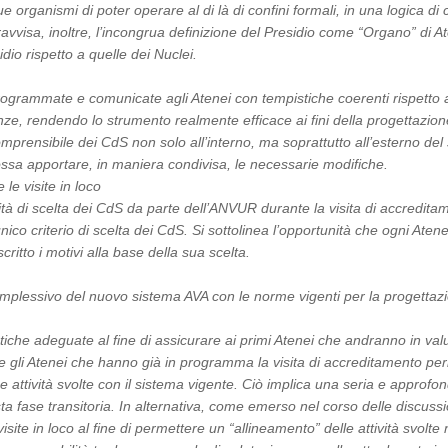
 due organismi di poter operare al di là di confini formali, in una logica 
 ravvisa, inoltre, l’incongrua definizione del Presidio come “Organo” di
idio rispetto a quelle dei Nuclei.
rammate e comunicate agli Atenei con tempistiche coerenti rispetto al 
enze, rendendo lo strumento realmente efficace ai fini della progettazion
ensibile dei CdS non solo all’interno, ma soprattutto all’esterno del si
pportare, in maniera condivisa, le necessarie modifiche.
 le visite in loco
ità di scelta dei CdS da parte dell’ANVUR durante la visita di accreditam
unico criterio di scelta dei CdS. Si sottolinea l’opportunità che ogni A
ritto i motivi alla base della sua scelta.
plessivo del nuovo sistema AVA con le norme vigenti per la progettaz
iche adeguate al fine di assicurare ai primi Atenei che andranno in va
he gli Atenei che hanno già in programma la visita di accreditamento per
ttività svolte con il sistema vigente. Ciò implica una seria e approfond
a fase transitoria. In alternativa, come emerso nel corso delle discuss
isite in loco al fine di permettere un “allineamento” delle attività svolte