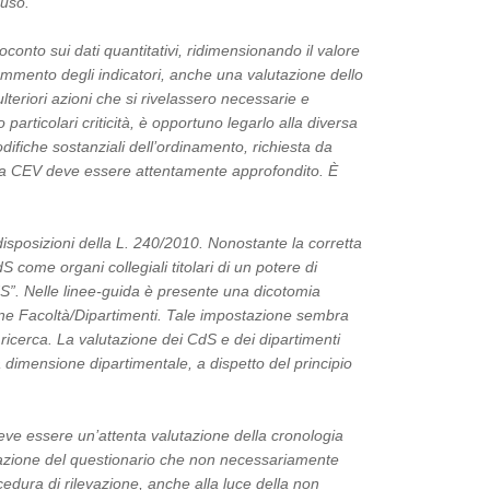
 uso.
conto sui dati quantitativi, ridimensionando il valore
ommento degli indicatori, anche una valutazione dello
lteriori azioni che si rivelassero necessarie e
 particolari criticità, è opportuno legarlo alla diversa
odifiche sostanziali dell’ordinamento, richiesta da
 della CEV deve essere attentamente approfondito. È
isposizioni della L. 240/2010. Nonostante la corretta
 come organi collegiali titolari di un potere di
dS”. Nelle linee-guida è presente una dicotomia
ione Facoltà/Dipartimenti. Tale impostazione sembra
 ricerca. La valutazione dei CdS e dei dipartimenti
la dimensione dipartimentale, a dispetto del principio
eve essere un’attenta valutazione della cronologia
lazione del questionario che non necessariamente
ocedura di rilevazione, anche alla luce della non