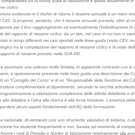
a comparabilità tra la nuova scala di valutazione e quella attualmente in
me ciclico
uno evidenzia-re il rischio di ridurre il riesame annuale a un mero reso
i CdS. Si propone, pertanto, che il riesame annuale preveda, oltre al c
raprese per il loro raggiungimento ed eventualmente l’individuazione di u
tà del rapporto di riesame ciclico: da un lato, nel caso in cui non ci siano
sto in tempi differenti nei casi riportati nelle linee-guida (visite CEV, m
nologico tra la compilazione del rapporto di riesame ciclico e la visita
 rapporto di riesame previsto nella SUA-RD.
a assumere una valenza molto limitata, in apparente contrasto con le d
sario, è ripetutamente presente nelle linee guida una descrizione dei CdS
a di un “Consiglio del Corso” e di un “Responsabile della Gestione del C
 struttura complementare al dipartimento, secondo la vecchia articolaz
di programmazione e valutazione complessiva delle attività didattiche e di
alla didattica e l’altra alla ricerca e alla terza missione. L’assenza del
 fa perdere alcuni aspetti fondamentali dell’AQ della formazione.
 nazionale, di-ventando così uno strumento valutativo di sistema, ci d
stinzione tra studente frequentante e non, basata sul momento di compi
chiarire i ruoli di Presidio e Nucleo di Valutazione relativamente alla pr