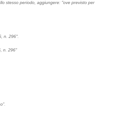
ello stesso periodo, aggiungere: "ove previsto per
, n. 296".
, n. 296"
o”.