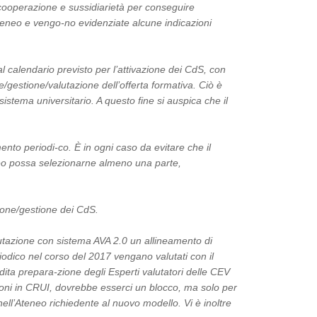
di cooperazione e sussidiarietà per conseguire
 Ateneo e vengo-no evidenziate alcune indicazioni
calendario previsto per l’attivazione dei CdS, con
e/gestione/valutazione dell’offerta formativa. Ciò è
stema universitario. A questo fine si auspica che il
ento periodi-co. È in ogni caso da evitare che il
teneo possa selezionarne almeno una parte,
ione/gestione dei CdS.
lutazione con sistema AVA 2.0 un allineamento di
iodico nel corso del 2017 vengano valutati con il
ita prepara-zione degli Esperti valutatori delle CEV
ioni in CRUI, dovrebbe esserci un blocco, ma solo per
 nell’Ateneo richiedente al nuovo modello. Vi è inoltre