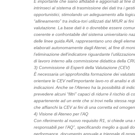
È importante che siano affidabili e aggiornati al fine d
intrinseci al sistema di trasmissione dei dati tra i ge
opportunistici, stimolando un adeguamento alla logica
“allineamento” tra indica-tori utilizzati dal MIUR ai fini
valutazione. La base dati è o dovrebbe essere comune: l
coerente e confrontabile del sistema universitario naz
delle linee guida AVA, rappresentano uno degli elemen
elaborati autonomamente dagli Atenei, al fine di monit
l’eliminazione dell’indicatore riguardante l’utilizzazion
di lavoro interno alla commissione didattica della CR
3) Commissione di Esperti della Valutazione (CEV)
È necessaria un’approfondita formazione dei valutat
orientare le CEV nell’importante lavo-ro di analisi e 
indicazioni. Anche se l’Ateneo ha la possibilità di ind
prevedere alcuni “filtri” capaci di ridurre il rischio
appartenente ad un ente che si trovi nella stessa reg
che affianchi la CEV ai fini di una corretta ed omogen
4) Visione di Ateneo per l’AQ
Con riferimento al nuovo requisito R1, si chiede una m
responsabili per l’AQ”, specificando meglio a quali do
performance, documento annuale e triennale di program