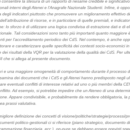
i consentire la stesura di un rapporto di riesame credibile e significativo
stionali interni degli Atenei e l’Anagrafe Nazionale Studenti. Infine, è op
 degli indicatori piuttosto che promuovere un miglioramento effettivo d
 dell’attribuzione di risorse, e in particolare di quelle premiali, e indicato
o sforzo è di utilizzare una logica condivisa di estrazione dati e di ela
ionale. Tali considerazioni sono tanto più importanti quanto maggiore è 
ti per l’accreditamento periodico dei CdS. Nel contempo, è anche opport
orare e caratterizzare quelle specificità dei contesti socio-economici in
e dei risultati della VQR per la valutazione della qualità dei CdS. Per ulte
UI che si allega al presente documento.
ori e una maggiore omogeneità di comportamento durante il processo di
disamina dei documenti che i CdS e gli Atenei hanno predisposto negli ulti
icare eventuali conflitti di interesse relativi ad uno o più membri della 
 di conflitto. Ad esempio, si potrebbe impedire che un Ateneo di una det
ione. Appare condivisibile, e probabilmente da rendere obbligatoria, la
ea prassi valutativa.
igliore definizione dei concetti di visione/politiche/strategie/processi/p
cumenti politico-gestionali ci si riferisce (piano strategico, documento
mazione finanziaria, ecc.), op-pure se debbano essere previsti specific