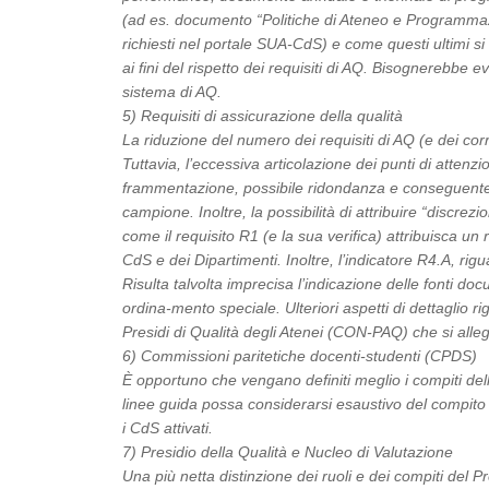
(ad es. documento “Politiche di Ateneo e Programmazio
richiesti nel portale SUA-CdS) e come questi ultimi si
ai fini del rispetto dei requisiti di AQ. Bisognerebbe ev
sistema di AQ.
5) Requisiti di assicurazione della qualità
La riduzione del numero dei requisiti di AQ (e dei co
Tuttavia, l’eccessiva articolazione dei punti di atten
frammentazione, possibile ridondanza e conseguente di
campione. Inoltre, la possibilità di attribuire “discre
come il requisito R1 (e la sua verifica) attribuisca un
CdS e dei Dipartimenti. Inoltre, l’indicatore R4.A, rig
Risulta talvolta imprecisa l’indicazione delle fonti doc
ordina-mento speciale. Ulteriori aspetti di dettaglio ri
Presidi di Qualità degli Atenei (CON-PAQ) che si all
6) Commissioni paritetiche docenti-studenti (CPDS)
È opportuno che vengano definiti meglio i compiti de
linee guida possa considerarsi esaustivo del compito 
i CdS attivati.
7) Presidio della Qualità e Nucleo di Valutazione
Una più netta distinzione dei ruoli e dei compiti del P