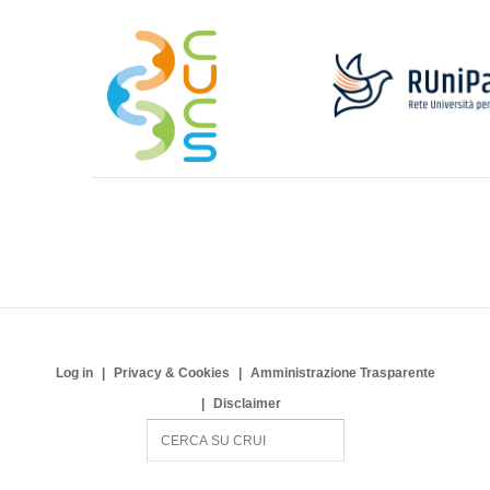
Log in
Privacy & Cookies
Amministrazione Trasparente
Disclaimer
S
e
a