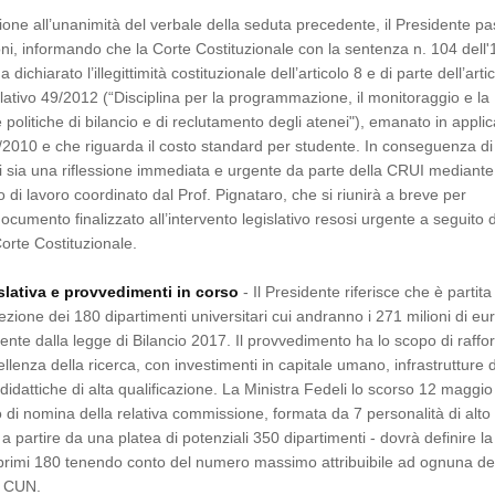
one all’unanimità del verbale della seduta precedente, il Presidente p
ni, informando che la Corte Costituzionale con la sentenza n. 104 dell'
dichiarato l’illegittimità costituzionale dell’articolo 8 e di parte dell’arti
slativo 49/2012 (“Disciplina per la programmazione, il monitoraggio e la
 politiche di bilancio e di reclutamento degli atenei"), emanato in appli
2010 e che riguarda il costo standard per studente. In conseguenza di 
 sia una riflessione immediata e urgente da parte della CRUI mediante
o di lavoro coordinato dal Prof. Pignataro, che si riunirà a breve per
ocumento finalizzato all’intervento legislativo resosi urgente a seguito d
orte Costituzionale.
slativa e provvedimenti in corso
- Il Presidente riferisce che è partita
ezione dei 180 dipartimenti universitari cui andranno i 271 milioni di eu
ente dalla legge di Bilancio 2017. Il provvedimento ha lo scopo di raffo
ellenza della ricerca, con investimenti in capitale umano, infrastrutture d
à didattiche di alta qualificazione. La Ministra Fedeli lo scorso 12 maggi
o di nomina della relativa commissione, formata da 7 personalità di alto 
- a partire da una platea di potenziali 350 dipartimenti - dovrà definire la
 primi 180 tenendo conto del numero massimo attribuibile ad ognuna de
e CUN.