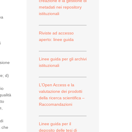
creazione e la gestione di
metadati nei repository
istituzionali
ea
l
Riviste ad accesso
aperto: linee guida
i
Linee guida per gli archivi
ssione
istituzionali
le; d)
L’Open Access e la
io
valutazione dei prodotti
qualità
della ricerca scientifica –
tto
Raccomandazioni
e,
di
Linee guida per il
a che
deposito delle tesi di