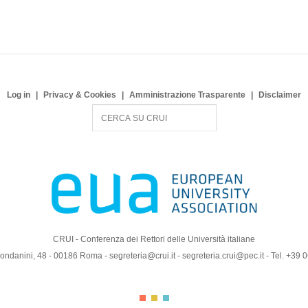
Log in
Privacy & Cookies
Amministrazione Trasparente
Disclaimer
S
e
a
r
c
h
CRUI - Conferenza dei Rettori delle Università italiane
ndanini, 48 - 00186 Roma - segreteria@crui.it - segreteria.crui@pec.it - Tel. +39