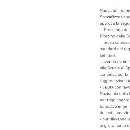
Nuova definizione
Specializzazione
approva la segu
“- Preso atto dei
Riordino delle S
- presa conoscen
standard dei requ
sanitaria,
- avendo avuto n
alle Scuole di S
contenuti per la p
l’aggregazione t
- valuta con favo
Nazionale della 
per raggiungere 
formativo in term
docenti, metodol
- pur rilevando 
miglioramento deg