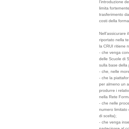
l’introduzione de
limita fortement
trasferimento da 
costi della form
Nell’assicurare 
riportato nella t
la CRUI ritiene 
- che venga con
delle Scuole di S
sulla base della
- che, nelle mo
- che la piattaf
per almeno un an
produrre i relativ
nella Rete Forma
- che nelle proce
numero limitato d
di scelta);
- che venga inser
partecipare al 