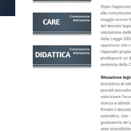
Dopo l’approvazi
alle comunicazio
maggio scorso ha 
del decreto legi
valutazione delle
della Legge 240/
opportuno che vi
l’apposito grupp
predisporre un d
sentenza della C
Situazione legi
procedura di sel
previsti annualm
valorizzare l'ecc
ricerca e attivit
firmato il decret
scientifico, che 
graduatoria dei
aree scientifich