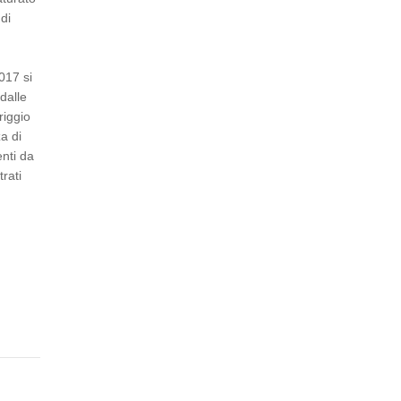
 di
017 si
 dalle
riggio
za di
enti da
rati