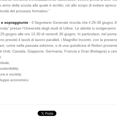
o anno della scuola alla quale è iscritto; ciò allo scopo di evitare spreco
tinuità del processo formativo.”
i e sopraggiunte
- Il Segretario Generale ricorda che il 29-30 giugno 2
ersity” presso l’Università degli studi di Udine. Le attività si svolgeranno
 29 giugno alle ore 13.30 di venerdì 30 giugno. In particolare, nel pome
o previsti 4 tavoli di lavoro paralleli, i Magnifici Incontri, con la presen
liani, come nella passata edizione, e di una quindicina di Rettori proveni
ati Uniti, Canada, Giappone, Germania, Francia e Gran Bretagna) e cent
i:
lobale;
stenibilità;
tura e società;
viluppo economico