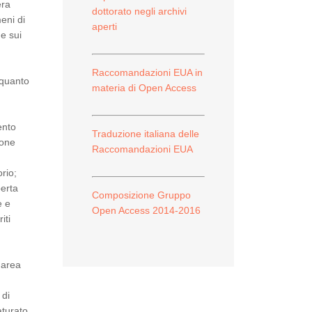
era
dottorato negli archivi
eni di
aperti
 e sui
Raccomandazioni EUA in
 quanto
materia di Open Access
ento
Traduzione italiana delle
ione
Raccomandazioni EUA
rio;
perta
Composizione Gruppo
e e
Open Access 2014-2016
iti
 area
 di
aturato