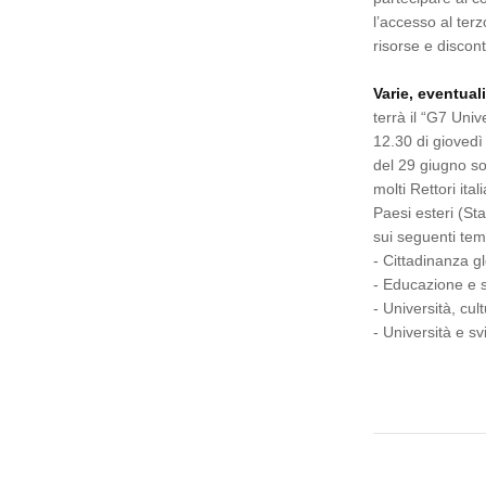
l’accesso al terz
risorse e discon
Varie, eventual
terrà il “G7 Univ
12.30 di giovedì
del 29 giugno son
molti Rettori ita
Paesi esteri (St
sui seguenti tem
- Cittadinanza g
- Educazione e so
- Università, cul
- Università e s