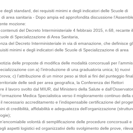
 degli standard, dei requisiti minimi e degli indicatori delle Scuole di
 di area sanitaria - Dopo ampia ed approfondita discussione l’Assembl
ente mozione:
 contenuti del Decreto Interministeriale 4 febbraio 2015, n.68, recante i
cuole di Specializzazione di Area Sanitaria,
za del Decreto Interministeriale in via di emanazione, che definisce gl
isiti minimi e degli indicatori delle Scuole di Specializzazione di area
otizia delle proposte di modifica delle modalità concorsuali per l’ammi
pecializzazione con a) l’introduzione di una graduatoria unica; b) nuovi
rova; c) l’attribuzione di un minor peso ai titoli ai fini del punteggio fina
erritoriale delle sedi per area geografica, la Conferenza dei Rettori
re il lavoro svolto dal MIUR, dal Ministero della Salute e dall’Osservator
Formazione Medica Specialistica verso il miglioramento continuo della 
il necessario accreditamento e l’indispensabile certificazione del proge
ini di credibilità, affidabilità e adeguatezza dell’organizzazione (struttur
ogie);
un’encomiabile volontà di semplificazione delle procedure concorsuali e 
li aspetti logistici ed organizzativi dello svolgimento delle prove, rilev