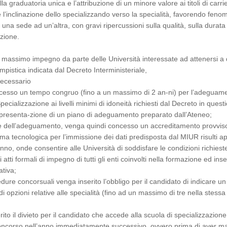
lla graduatoria unica e l’attribuzione di un minore valore ai titoli di carri
e l’inclinazione dello specializzando verso la specialità, favorendo fenom
una sede ad un’altra, con gravi ripercussioni sulla qualità, sulla durata
azione.
il massimo impegno da parte delle Università interessate ad attenersi a
empistica indicata dal Decreto Interministeriale,
necessario
cesso un tempo congruo (fino a un massimo di 2 an-ni) per l’adeguam
pecializzazione ai livelli minimi di idoneità richiesti dal Decreto in quest
 presenta-zione di un piano di adeguamento preparato dall’Ateneo;
re dell’adeguamento, venga quindi concesso un accreditamento provviso
orma tecnologica per l’immissione dei dati predisposta dal MIUR risulti a
no, onde consentire alle Università di soddisfare le condizioni richiest
i atti formali di impegno di tutti gli enti coinvolti nella formazione ed inser
tiva;
dure concorsuali venga inserito l’obbligo per il candidato di indicare un
i opzioni relative alle specialità (fino ad un massimo di tre nella stessa
ito il divieto per il candidato che accede alla scuola di specializzazione
concorso nell’anno immediatamente successivo, ovvero prima di aver m