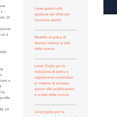
assa
Linee guida sulla
11
gestione dei diritti per
colo 10
l’accesso aperto
cazione
ciò è
Modello di policy di
ateneo relativa ai dati
della ricerca
ella
Linee Guida per la
 la
redazione di policy e
ro
regolamenti universitari
rzare e
in materia di accesso
i
aperto alle pubblicazioni
o ha
e ai dati della ricerca
profilo
lle 14
Linee guida per la