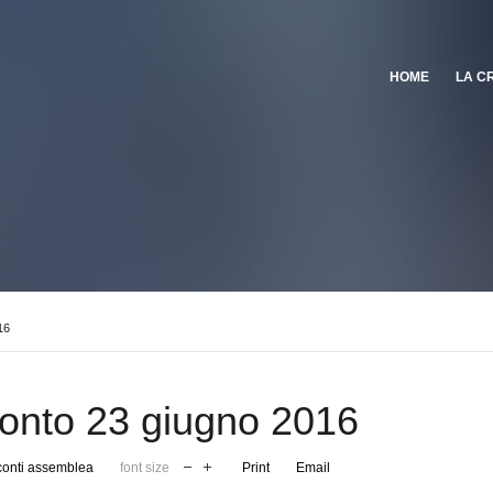
HOME
LA C
16
onto 23 giugno 2016
onti assemblea
font size
Print
Email