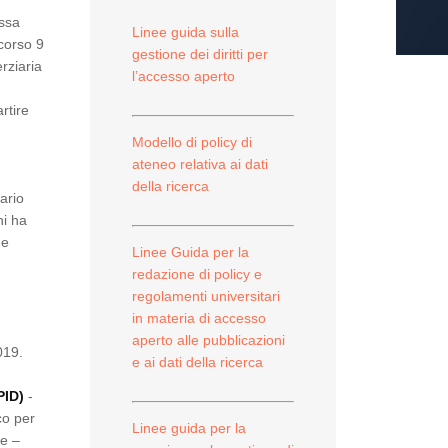
assa
Linee guida sulla
corso 9
gestione dei diritti per
rziaria
l’accesso aperto
rtire
Modello di policy di
ateneo relativa ai dati
della ricerca
ario
ni ha
ne
Linee Guida per la
redazione di policy e
regolamenti universitari
in materia di accesso
aperto alle pubblicazioni
019.
e ai dati della ricerca
PID)
-
co per
Linee guida per la
le –