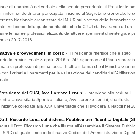
one all’unanimità del verbale della seduta precedente, il Presidente p
ni informando di aver partecipato, insieme al Segretario Generale, lo s
erenza Nazionale organizzata dal MIUR sul sistema della formazione te
nte, nel corso della quale ha ribadito che la CRUI sta lavorando ad un
ante le lauree professionalizzanti, da attuare sperimentalmente già a pa
emico 2017-2018.
mativa e provvedimenti in corso
- Il Presidente riferisce che è stato
reto Interministeriale 8 aprile 2016 n. 242 riguardante il Piano straordin
ata di professori di prima fascia. Inoltre informa che il Ministro Gianni
o con i criteri e i parametri per la valuta-zione dei candidati all’Abilitazio
onale.
Presidente del CUSI, Avv. Lorenzo Lentini
- Interviene alla seduta il
ntro Universitario Sportivo Italiano, Avv. Lorenzo Lentini, che illustra
 iniziative collegate alla XXX Universiade che si svolgerà a Napoli nel 2
Dott. Riccardo Luna sul Sistema Pubblico per l’Identità Digitale (S
seduta il Dott. Riccardo Luna che illustra all’Assemblea il Sistema Pubbli
ale (SPID) al quale – secondo il nuovo Codice dell’Amministrazione Digita