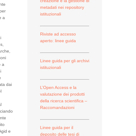
creazione e la gestione di
nte
metadati nei repository
 per
istituzionali
e a
Riviste ad accesso
i
aperto: linee guida
ps,
arche,
ioni
Linee guida per gli archivi
e a
istituzionali
i
e
ata dai
L’Open Access e la
l
valutazione dei prodotti
della ricerca scientifica –
l
Raccomandazioni
asciando
ante
ito
Linee guida per il
Agid e
deposito delle tesi di