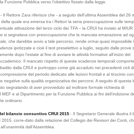
la Funzione Pubblica verso l’obiettivo fissato dalla legge.
- Il Rettore Zara riferisce che - a seguito dell’ultima Assemblea del 26
 della quale era emersa tra i Rettori la seria preoccupazione sulle temp
ventuale attivazione del terzo ciclo dei TFA – la CRUI ha inviato al MIUR
uale si segnalava con preoccupazione che la mancata emanazione ad og
iale, che darebbe avvio a tale percorso, rende ormai quasi impossibile i
adenze ipotizzate e cioè il test preselettivo a luglio, seguito dalle prove s
mente dopo l’estate al fine di avviare le attività formative all’inizio del
ccademico. Il mancato rispetto di queste scadenze temporali comporte
ibadito dalla CRUI e purtroppo come già accaduto nei precedenti cicli d
 compressione del periodo dedicato alle lezioni frontali e al tirocinio con
ute negative sulla qualità organizzativa dei percorsi. A seguito di questa l
sto segnalando di aver provveduto ad inoltrare formale richiesta di
l MEF e al Dipartimento per la Funzione Pubblica ai fini dell’indizione d
te ordinario.
el bilancio consuntivo CRUI 2015
- Il Segretario Generale illustra il 
2015, corre-dato dalla relazione del Collegio dei Revisori dei Conti, c
all’unanimità dall’Assemblea.