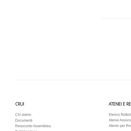
CRUI
ATENEI E R
Chi siamo
Elenco Rettor
Atenei Associa
Documenti
Atenei per R
Resoconto Assemblea