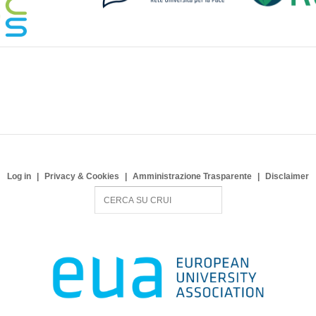
Log in
Privacy & Cookies
Amministrazione Trasparente
Disclaimer
S
e
a
r
c
h