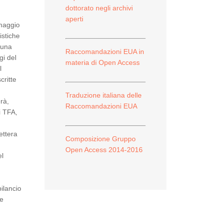
dottorato negli archivi
aperti
 maggio
istiche
 una
Raccomandazioni EUA in
gi del
materia di Open Access
l
critte
Traduzione italiana delle
rà,
Raccomandazioni EUA
i TFA,
ettera
Composizione Gruppo
Open Access 2014-2016
el
bilancio
he