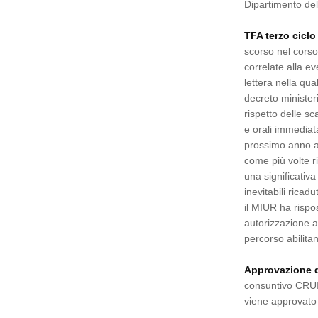
Dipartimento del
TFA terzo ciclo
scorso nel corso
correlate alla e
lettera nella q
decreto minister
rispetto delle sc
e orali immediata
prossimo anno a
come più volte r
una significativa
inevitabili ricad
il MIUR ha rispo
autorizzazione a
percorso abilitan
Approvazione d
consuntivo CRUI 
viene approvato 