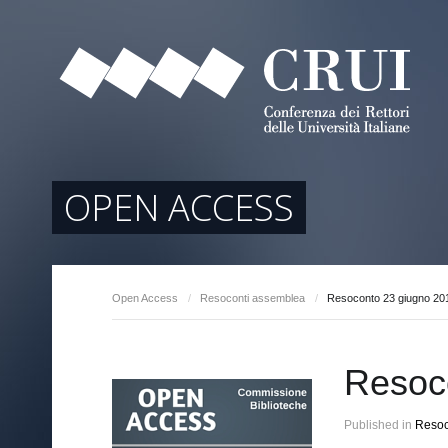
tori
ociati
r Regione
OPEN ACCESS
Open Access
/
Resoconti assemblea
/
Resoconto 23 giugno 20
arente
Resoc
Published in
Resoc