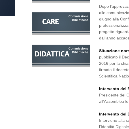
Dopo l’approvazi
alle comunicazio
giugno alla Conf
professionalizza
progetto riguard
dall’anno accad
Situazione nor
pubblicato il Dec
2016 per la chiam
firmato il decret
Scientifica Nazi
Intervento del 
Presidente del Ce
all’Assemblea le
Intervento del 
Interviene alla 
l’Identità Digit