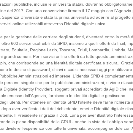
trazioni pubbliche, incluse le università statali, dovranno obbligatoriame
 fine del 2017. Con una convenzione firmata il 17 maggio con l’Agenzia
, la Sapienza Università è stata la prima università ad aderire al progetto 
ervizi online utilizzabili attraverso l’identità digitale unica.
ale per la gestione delle carriere degli studenti, diventerà entro la metà d
oltre 600 servizi usufruibili da SPID, insieme a quelli offerti da Inail, In
trate, Equitalia, Regione Lazio, Toscana, Friuli, Lombardia, Umbria, M
i grandi comuni. Per i servizi online offerti da tutte queste amministraz
pin, che corrisponde ad una identità digitale certificata e sicura. Grazi
o le decine di password, chiavi e codici necessari oggi per utilizzare 
i Pubbliche Amministrazioni ed imprese. L’identità SPID è completament
 le persone singole che per le pubbliche amministrazioni, e viene rilasci
tà Digitale (Identity Provider), soggetti privati accreditati da AgID che, ne
gole emesse dall’Agenzia, forniscono le identità digitali e gestiscono
degli utenti. Per ottenere un’identità SPID l’utente deve farne richiesta a
, dopo aver verificato i dati del richiedente, emette l’identità digitale ril
l’utente. Il Presidente ringrazia il Dott. Luna per aver illustrato l’interess
urando la piena disponibilità della CRUI - anche in vista dell’obbligo sanc
condividere l’esperienza con tutte le università, accompagnandole con 