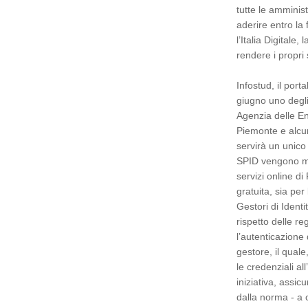
tutte le amminis
aderire entro la
l’Italia Digitale
rendere i propri s
Infostud, il port
giugno uno degli 
Agenzia delle En
Piemonte e alcun
servirà un unico 
SPID vengono men
servizi online d
gratuita, sia per
Gestori di Identi
rispetto delle re
l’autenticazione 
gestore, il quale
le credenziali al
iniziativa, assic
dalla norma - a 