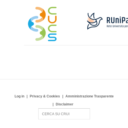
Log in
Privacy & Cookies
Amministrazione Trasparente
Disclaimer
S
e
a