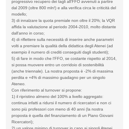
progressivo recupero dei tagli all’FFO avvenuti a partire
dal 2009 (oltre 800 mln!) e alla verifica circa le criticità del
modello;
3) di innalzare la quota premiale non oltre il 20%; la VQR
affida la valutazione al periodo 2004-2010, molto distante
dall'anno in corso;
4) di riflettere sulla necessità di inserire anche parametri
volti a premiare la qualità della didattica degli Atenei (ad
esempio il numero di crediti conseguiti dagli studenti);
5) di fare in modo che l’FFO, se costante rispetto al 2014,
si possa muovere entro un corridoio di sostenibilità
(anche triennale). La nostra proposta è -2% di massima
perdita e +4% di massimo guadagno per un singolo
Ateneo.
Con riferimento al turnover si propone:
1) il ripristino almeno del 100% a livello aggregato:
continua infatti a ridursi il numero di ricercatori e non ci
sono più professori con meno di 40 anni (la nostra
proposta è quella del finanziamento di un Piano Giovani
Ricercatori);
2) un valore minimo di turnover in capo ai singoli Atenei