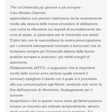
“Per un'Università più giovane e più europea -
Caro Ministro Giannini,
apprendiamo con piacere l’attenzione da lei recentemente
rivolta alla stesura delle nuove procedure di abilitazione,
così come la riflessione sui requisiti di accreditamento dei
corsi di studio, in particolare per le Università non statali.
D’altro lato non le nascondiamo la nostra preoccupazione
per i crescenti adempimenti normativi e burocratici che al-
lontanano sempre più l’Università italiana dalle buone
pratiche europee e azzerano i già ridotti margini di
autonomia.
Relativamente all’FFO, ci auguriamo che le importanti
novità dello scorso anno (incluse quelle inerenti il
turnover) spieghino il ritardo con il quale si è proceduto
alla sua comunicazione agli Atenei, avvenuta solo verso la
fine dell’esercizio di riferimento. Analogamente per il
turnover.
Auspichiamo che in questo nuovo anno gli Atenei possano
trovare un riscontro più ordinato temporalmente, almeno
degli aspetti che sono essenziali per la gestione. Sul