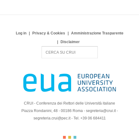
Log in
Privacy & Cookies
Amministrazione Trasparente
Disclaimer
S
e
a
r
c
h
CRUI - Conferenza dei Rettori delle Università italiane
Piazza Rondanini, 48 - 00186 Roma - segreteria@crui.it -
segreteria.crui@pec.it - Tel. +39 06 684411