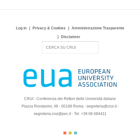
Log in
Privacy & Cookies
Amministrazione Trasparente
Disclaimer
S
e
a
r
c
h
CRUI - Conferenza dei Rettori delle Università italiane
Piazza Rondanini, 48 - 00186 Roma - segreteria@crui.it -
segreteria.crui@pec.it - Tel. +39 06 684411