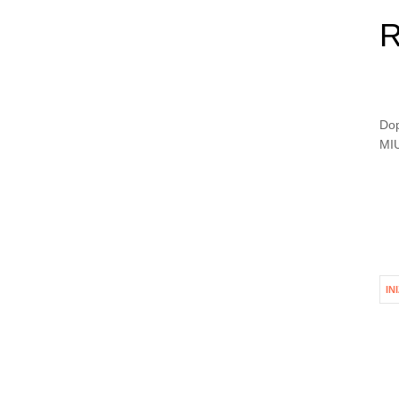
R
Dop
MIU
IN