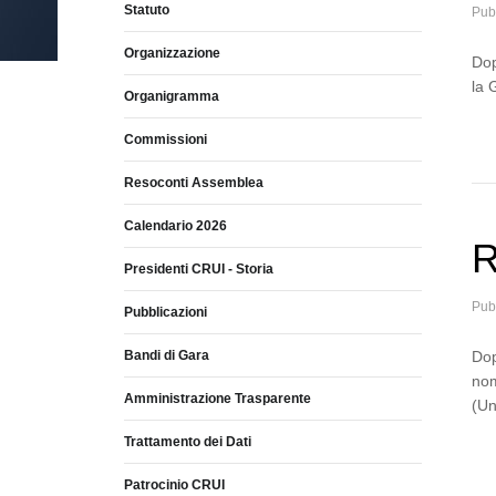
Statuto
Pub
Organizzazione
Dop
la 
Organigramma
Commissioni
Resoconti Assemblea
Calendario 2026
R
Presidenti CRUI - Storia
Pub
Pubblicazioni
Bandi di Gara
Dop
nom
Amministrazione Trasparente
(Un
Trattamento dei Dati
Patrocinio CRUI