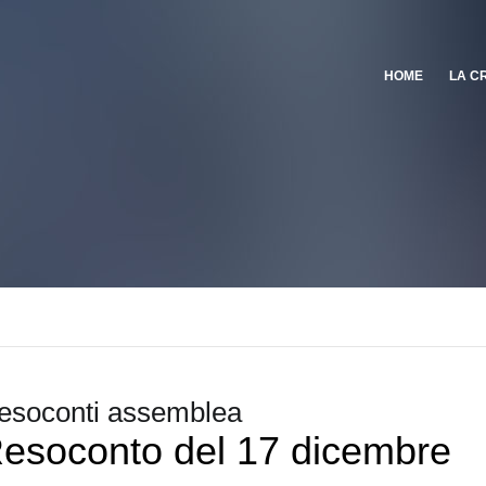
HOME
LA C
esoconti assemblea
esoconto del 17 dicembre