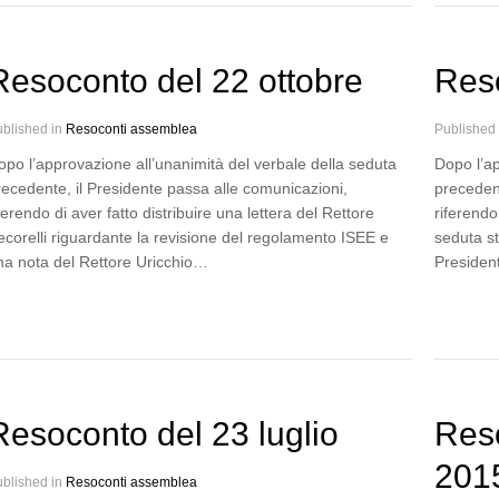
Resoconto del 22 ottobre
Res
blished in
Resoconti assemblea
Published
opo l’approvazione all’unanimità del verbale della seduta
Dopo l’ap
recedente, il Presidente passa alle comunicazioni,
precedent
ferendo di aver fatto distribuire una lettera del Rettore
riferendo
ecorelli riguardante la revisione del regolamento ISEE e
seduta st
na nota del Rettore Uricchio…
Presiden
Resoconto del 23 luglio
Res
201
blished in
Resoconti assemblea