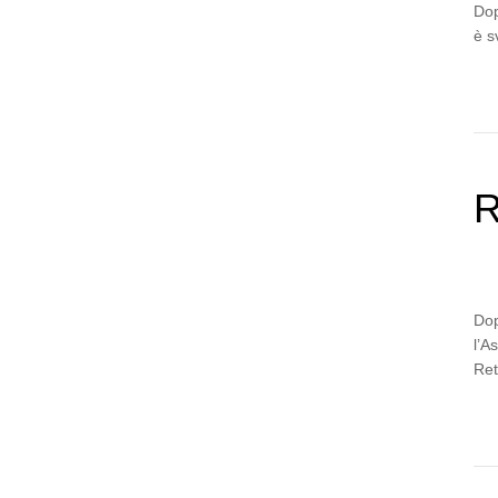
Dop
è s
R
Dop
l’A
Re