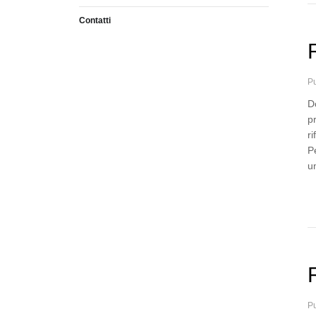
Contatti
Pu
D
p
ri
P
u
Pu