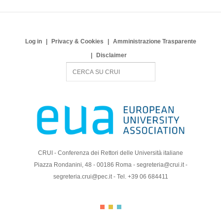
Log in
Privacy & Cookies
Amministrazione Trasparente
Disclaimer
S
e
a
r
c
h
CRUI - Conferenza dei Rettori delle Università italiane
Piazza Rondanini, 48 - 00186 Roma - segreteria@crui.it -
segreteria.crui@pec.it - Tel. +39 06 684411