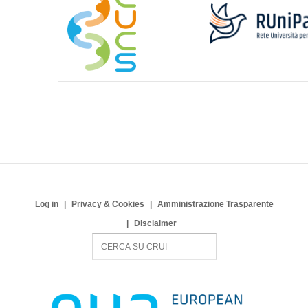
Log in
Privacy & Cookies
Amministrazione Trasparente
Disclaimer
S
e
a
r
c