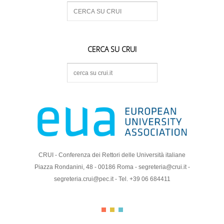
S
e
a
r
c
CERCA SU CRUI
h
S
e
a
r
c
h
CRUI - Conferenza dei Rettori delle Università italiane
Piazza Rondanini, 48 - 00186 Roma - segreteria@crui.it -
segreteria.crui@pec.it - Tel. +39 06 684411