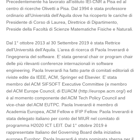
Precedentemente ha lavorato all’istituto IEI-CNR a Pisa ed al
centro di ricerche Olivetti a Pisa. Dal 1994 è stata professore
ordinario all’Università dell’Aquila dove ha ricoperto le cariche di
Presidente di Corso di Laurea, Direttrice di Dipartimento,
Preside della Facoltà di Scienze Matematiche Fisiche e Naturali.
Dal 1° ottobre 2013 al 30 Settembre 2019 è stata Rettrice
dell’Università dell’Aquila. L’area di ricerca di Paola Inverardi è
l’ingegneria del software. E’ stata general chair or program chair
delle più rilevanti conferenze internazionali in software
engineering. Paola Inverardi ha fatto parte di comitati editoriali di
riviste edite da IEEE, ACM, Springer ed Elsevier. E’ stata
membro del ACM SIFSOFT Executive Committee (e membro
del ACM Europe Council, di EUACM (http://europe.acm.org/) ed
è al momento componente del ACM Tech Policy Council and
vice-chair del ACM EUTPC. Paola Inverardi è membro di
Academia Europea, ACM Fellow e IFIP Fellow. Paola Inverardi è
stata delegato italiano per conto del MIUR nel comitato di
programma H2020 ICT LEIT. Dal 1° ottobre 2019 è
rappresentate Italiano del Governing Board della iniziativa
europea Eurohpc. Paola Inverardi è stata nominata sherpa per il