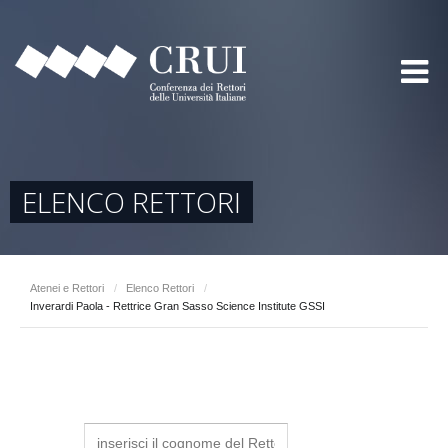
ELENCO RETTORI
Atenei e Rettori
/
Elenco Rettori
/
Inverardi Paola - Rettrice Gran Sasso Science Institute GSSI
S