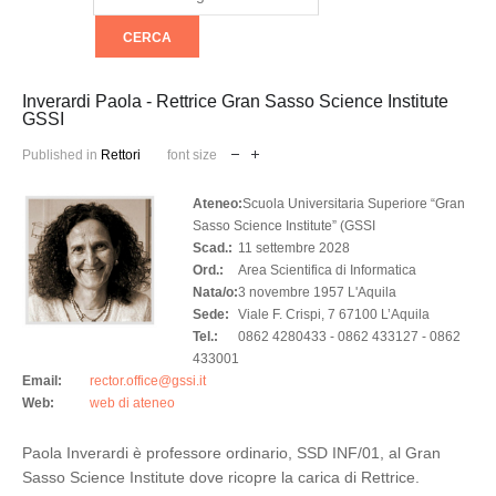
e
a
r
c
h
Inverardi Paola - Rettrice Gran Sasso Science Institute
GSSI
Published in
Rettori
font size
Ateneo:
Scuola Universitaria Superiore “Gran
Sasso Science Institute” (GSSI
Scad.:
11 settembre 2028
Ord.:
Area Scientifica di Informatica
Nata/o:
3 novembre 1957 L'Aquila
Sede:
Viale F. Crispi, 7 67100 L’Aquila
Tel.:
0862 4280433 - 0862 433127 - 0862
433001
Email:
rector.office@gssi.it
Web:
web di ateneo
Paola Inverardi è professore ordinario, SSD INF/01, al Gran
Sasso Science Institute dove ricopre la carica di Rettrice.