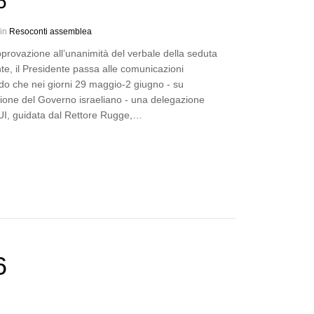
6
 in
Resoconti assemblea
provazione all’unanimità del verbale della seduta
e, il Presidente passa alle comunicazioni
do che nei giorni 29 maggio-2 giugno - su
zione del Governo israeliano - una delegazione
UI, guidata dal Rettore Rugge,…
6