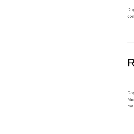
Dop
con
R
Dop
Min
ma