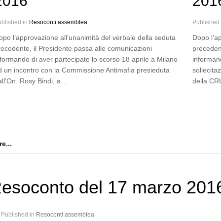
2016
201
blished in
Resoconti assemblea
Published
opo l’approvazione all’unanimità del verbale della seduta
Dopo l’ap
recedente, il Presidente passa alle comunicazioni
precedent
nformando di aver partecipato lo scorso 18 aprile a Milano
informan
d un incontro con la Commissione Antimafia presieduta
sollecita
all’On. Rosy Bindi, a…
della CR
e...
esoconto del 17 marzo 201
Published in
Resoconti assemblea