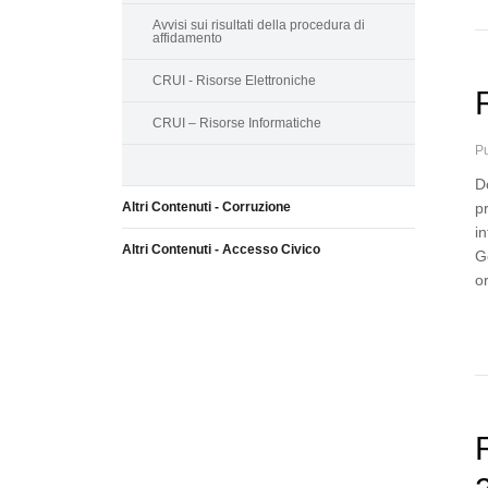
Avvisi sui risultati della procedura di
affidamento
CRUI - Risorse Elettroniche
CRUI – Risorse Informatiche
Pu
D
Altri Contenuti - Corruzione
p
i
Altri Contenuti - Accesso Civico
G
o