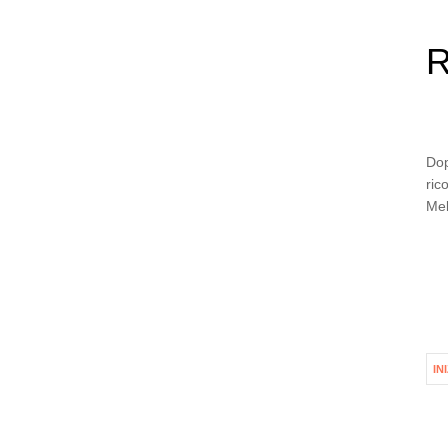
R
Dop
ric
Mel
IN