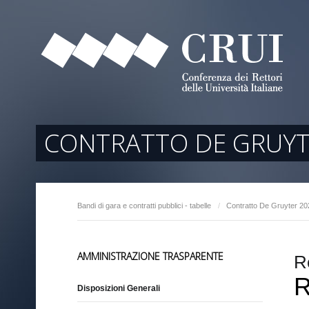
tori
ociati
r Regione
CONTRATTO DE GRUYT
Bandi di gara e contratti pubblici - tabelle
/
Contratto De Gruyter 2
arente
AMMINISTRAZIONE TRASPARENTE
R
R
Disposizioni Generali