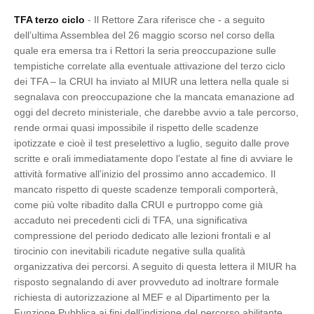
TFA terzo ciclo
- Il Rettore Zara riferisce che - a seguito
dell’ultima Assemblea del 26 maggio scorso nel corso della
quale era emersa tra i Rettori la seria preoccupazione sulle
tempistiche correlate alla eventuale attivazione del terzo ciclo
dei TFA – la CRUI ha inviato al MIUR una lettera nella quale si
segnalava con preoccupazione che la mancata emanazione ad
oggi del decreto ministeriale, che darebbe avvio a tale percorso,
rende ormai quasi impossibile il rispetto delle scadenze
ipotizzate e cioè il test preselettivo a luglio, seguito dalle prove
scritte e orali immediatamente dopo l’estate al fine di avviare le
attività formative all’inizio del prossimo anno accademico. Il
mancato rispetto di queste scadenze temporali comporterà,
come più volte ribadito dalla CRUI e purtroppo come già
accaduto nei precedenti cicli di TFA, una significativa
compressione del periodo dedicato alle lezioni frontali e al
tirocinio con inevitabili ricadute negative sulla qualità
organizzativa dei percorsi. A seguito di questa lettera il MIUR ha
risposto segnalando di aver provveduto ad inoltrare formale
richiesta di autorizzazione al MEF e al Dipartimento per la
Funzione Pubblica ai fini dell’indizione del percorso abilitante