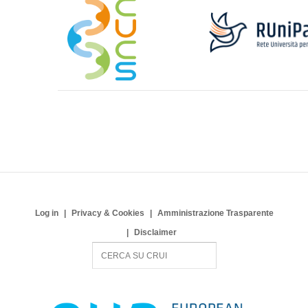
Log in
Privacy & Cookies
Amministrazione Trasparente
Disclaimer
S
e
a
r
c