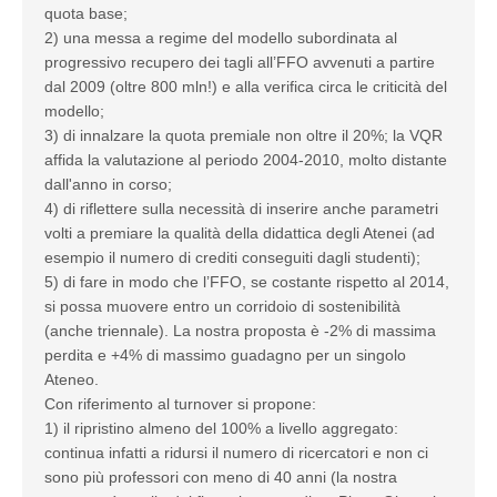
quota base;
2) una messa a regime del modello subordinata al
progressivo recupero dei tagli all’FFO avvenuti a partire
dal 2009 (oltre 800 mln!) e alla verifica circa le criticità del
modello;
3) di innalzare la quota premiale non oltre il 20%; la VQR
affida la valutazione al periodo 2004-2010, molto distante
dall'anno in corso;
4) di riflettere sulla necessità di inserire anche parametri
volti a premiare la qualità della didattica degli Atenei (ad
esempio il numero di crediti conseguiti dagli studenti);
5) di fare in modo che l’FFO, se costante rispetto al 2014,
si possa muovere entro un corridoio di sostenibilità
(anche triennale). La nostra proposta è -2% di massima
perdita e +4% di massimo guadagno per un singolo
Ateneo.
Con riferimento al turnover si propone:
1) il ripristino almeno del 100% a livello aggregato:
continua infatti a ridursi il numero di ricercatori e non ci
sono più professori con meno di 40 anni (la nostra