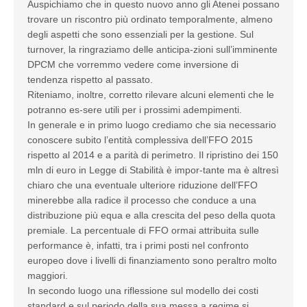
Auspichiamo che in questo nuovo anno gli Atenei possano
trovare un riscontro più ordinato temporalmente, almeno
degli aspetti che sono essenziali per la gestione. Sul
turnover, la ringraziamo delle anticipa-zioni sull’imminente
DPCM che vorremmo vedere come inversione di
tendenza rispetto al passato.
Riteniamo, inoltre, corretto rilevare alcuni elementi che le
potranno es-sere utili per i prossimi adempimenti.
In generale e in primo luogo crediamo che sia necessario
conoscere subito l’entità complessiva dell’FFO 2015
rispetto al 2014 e a parità di perimetro. Il ripristino dei 150
mln di euro in Legge di Stabilità è impor-tante ma è altresì
chiaro che una eventuale ulteriore riduzione dell’FFO
minerebbe alla radice il processo che conduce a una
distribuzione più equa e alla crescita del peso della quota
premiale. La percentuale di FFO ormai attribuita sulle
performance è, infatti, tra i primi posti nel confronto
europeo dove i livelli di finanziamento sono peraltro molto
maggiori.
In secondo luogo una riflessione sul modello dei costi
standard e sul periodo della sua messa a regime si