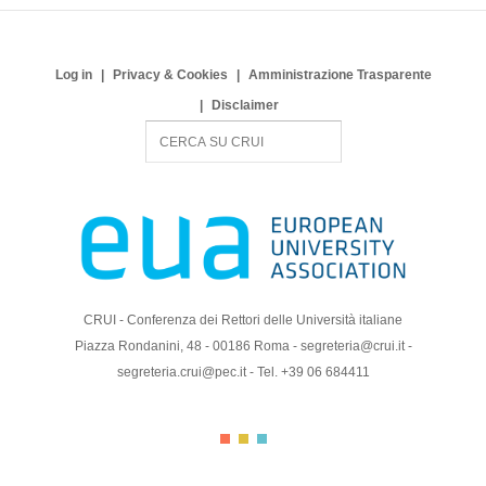
Log in
Privacy & Cookies
Amministrazione Trasparente
Disclaimer
S
e
a
r
c
h
CRUI - Conferenza dei Rettori delle Università italiane
Piazza Rondanini, 48 - 00186 Roma - segreteria@crui.it -
segreteria.crui@pec.it - Tel. +39 06 684411