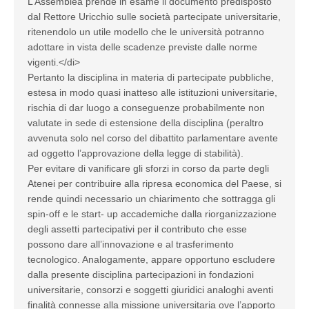
L’Assemblea prende in esame il documento predisposto
dal Rettore Uricchio sulle società partecipate universitarie,
ritenendolo un utile modello che le università potranno
adottare in vista delle scadenze previste dalle norme
vigenti.</di>
Pertanto la disciplina in materia di partecipate pubbliche,
estesa in modo quasi inatteso alle istituzioni universitarie,
rischia di dar luogo a conseguenze probabilmente non
valutate in sede di estensione della disciplina (peraltro
avvenuta solo nel corso del dibattito parlamentare avente
ad oggetto l’approvazione della legge di stabilità).
Per evitare di vanificare gli sforzi in corso da parte degli
Atenei per contribuire alla ripresa economica del Paese, si
rende quindi necessario un chiarimento che sottragga gli
spin-off e le start- up accademiche dalla riorganizzazione
degli assetti partecipativi per il contributo che esse
possono dare all’innovazione e al trasferimento
tecnologico. Analogamente, appare opportuno escludere
dalla presente disciplina partecipazioni in fondazioni
universitarie, consorzi e soggetti giuridici analoghi aventi
finalità connesse alla missione universitaria ove l’apporto