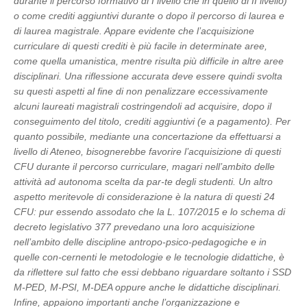
durante il percorso formativo di I livello che in quello di II livello)
o come crediti aggiuntivi durante o dopo il percorso di laurea e
di laurea magistrale. Appare evidente che l’acquisizione
curriculare di questi crediti è più facile in determinate aree,
come quella umanistica, mentre risulta più difficile in altre aree
disciplinari. Una riflessione accurata deve essere quindi svolta
su questi aspetti al fine di non penalizzare eccessivamente
alcuni laureati magistrali costringendoli ad acquisire, dopo il
conseguimento del titolo, crediti aggiuntivi (e a pagamento). Per
quanto possibile, mediante una concertazione da effettuarsi a
livello di Ateneo, bisognerebbe favorire l’acquisizione di questi
CFU durante il percorso curriculare, magari nell’ambito delle
attività ad autonoma scelta da par-te degli studenti. Un altro
aspetto meritevole di considerazione è la natura di questi 24
CFU: pur essendo assodato che la L. 107/2015 e lo schema di
decreto legislativo 377 prevedano una loro acquisizione
nell’ambito delle discipline antropo-psico-pedagogiche e in
quelle con-cernenti le metodologie e le tecnologie didattiche, è
da riflettere sul fatto che essi debbano riguardare soltanto i SSD
M-PED, M-PSI, M-DEA oppure anche le didattiche disciplinari.
Infine, appaiono importanti anche l’organizzazione e