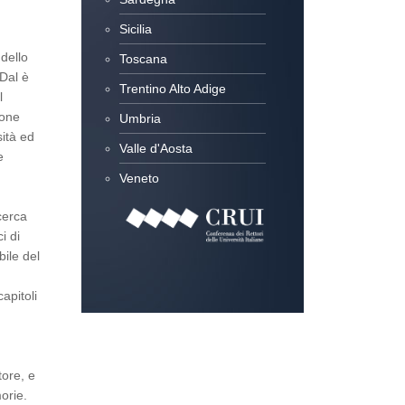
Sicilia
dello
Toscana
 Dal è
Trentino Alto Adige
l
ione
Umbria
ità ed
Valle d'Aosta
e
Veneto
cerca
i di
bile del
capitoli
a
tore, e
orie.