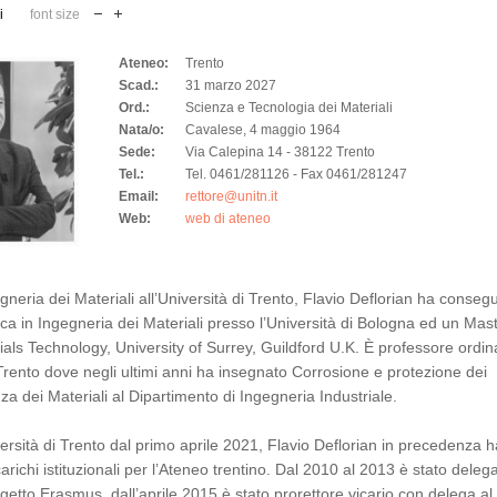
i
font size
Ateneo:
Trento
Scad.:
31 marzo 2027
Ord.:
Scienza e Tecnologia dei Materiali
Nata/o:
Cavalese, 4 maggio 1964
Sede:
Via Calepina 14 - 38122 Trento
Tel.:
Tel. 0461/281126 - Fax 0461/281247
Email:
rettore@unitn.it
Web:
web di ateneo
neria dei Materiali all’Università di Trento, Flavio Deflorian ha consegui
erca in Ingegneria dei Materiali presso l’Università di Bologna ed un Mast
ls Technology, University of Surrey, Guildford U.K. È professore ordin
i Trento dove negli ultimi anni ha insegnato Corrosione e protezione dei
za dei Materiali al Dipartimento di Ingegneria Industriale.
versità di Trento dal primo aprile 2021, Flavio Deflorian in precedenza h
carichi istituzionali per l’Ateneo trentino. Dal 2010 al 2013 è stato delega
ogetto Erasmus, dall’aprile 2015 è stato prorettore vicario con delega al