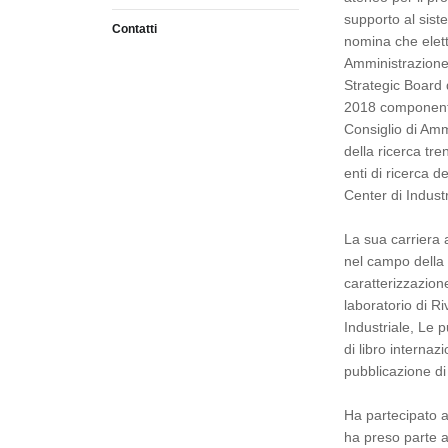
supporto al sis
Contatti
nomina che elett
Amministrazione
Strategic Board 
2018 componente
Consiglio di Amm
della ricerca tr
enti di ricerca 
Center di Industr
La sua carriera 
nel campo della d
caratterizzazione
laboratorio di R
Industriale, Le pu
di libro interna
pubblicazione di 
Ha partecipato a
ha preso parte a