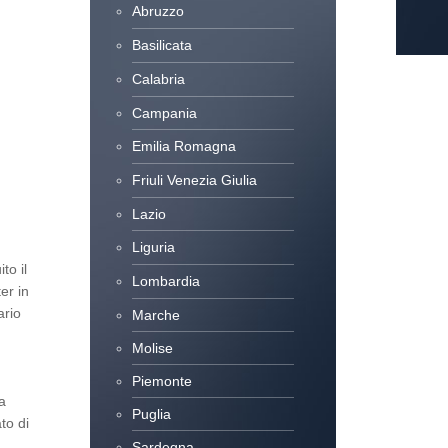
Abruzzo
Basilicata
Calabria
Campania
Emilia Romagna
Friuli Venezia Giulia
Lazio
Liguria
to il
Lombardia
er in
ario
Marche
Molise
Piemonte
a
Puglia
to di
Sardegna