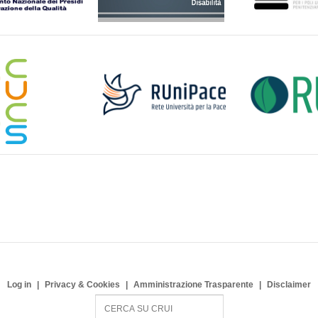
Log in
Privacy & Cookies
Amministrazione Trasparente
Disclaimer
S
e