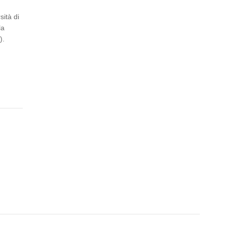
sità di
la
).