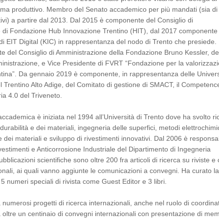
tema produttivo. Membro del Senato accademico per più mandati (sia di
ivi) a partire dal 2013. Dal 2015 è componente del Consiglio di
 di Fondazione Hub Innovazione Trentino (HIT), dal 2017 componente 
di EIT Digital (KIC) in rappresentanza del nodo di Trento che presiede.
 del Consiglio di Amministrazione della Fondazione Bruno Kessler, de
inistrazione, e Vice Presidente di FVRT “Fondazione per la valorizzaz
entina”. Da gennaio 2019 è componente, in rappresentanza delle Univers
del Trentino Alto Adige, del Comitato di gestione di SMACT, il Competenc
ia 4.0 del Triveneto.
accademica è iniziata nel 1994 all’Università di Trento dove ha svolto ri
urabilità e dei materiali, ingegneria delle superfici, metodi elettrochimic
 dei materiali e sviluppo di rivestimenti innovativi. Dal 2006 è responsa
ivestimenti e Anticorrosione Industriale del Dipartimento di Ingegneria
bblicazioni scientifiche sono oltre 200 fra articoli di ricerca su riviste e 
zionali, ai quali vanno aggiunte le comunicazioni a convegni. Ha curato l
5 numeri speciali di rivista come Guest Editor e 3 libri.
 numerosi progetti di ricerca internazionali, anche nel ruolo di coordina
 oltre un centinaio di convegni internazionali con presentazione di mem