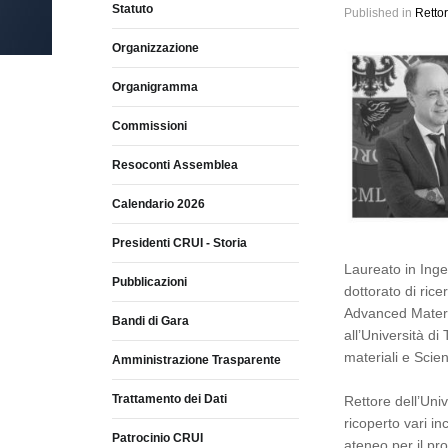
Statuto
Published in
Rettor
Organizzazione
Organigramma
Commissioni
Resoconti Assemblea
Calendario 2026
Presidenti CRUI - Storia
Laureato in Ingeg
Pubblicazioni
dottorato di ric
Advanced Materia
Bandi di Gara
all’Università d
materiali e Scien
Amministrazione Trasparente
Trattamento dei Dati
Rettore dell’Uni
ricoperto vari in
Patrocinio CRUI
ateneo per il pr