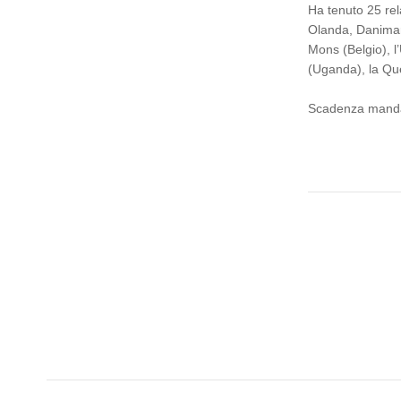
Ha tenuto 25 rela
Olanda, Danimarca
Mons (Belgio), l
(Uganda), la Que
Scadenza manda