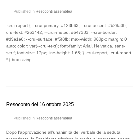
Published in
Resoconti assemblea
.crui-report { --crui-primary: #123b63; --crui-accent: #b28a3b; --
crui-text: #263442; --crui-muted: #647383; --crui-border:
#d9e1e8; --crui-surface: #f5f8fb; max-width: 980px; margin: 0
auto; color: var(--crui-text); font-family: Arial, Helvetica, sans-
serif; font-size: 17px; line-height: 1.68; } .crui-report, .crui-report
* { box-sizing:…
Resoconto del 16 ottobre 2025
Published in
Resoconti assemblea
Dopo l’approvazione all’unanimità del verbale della seduta