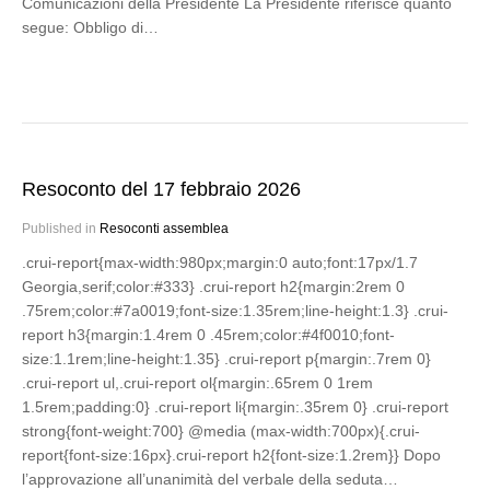
Comunicazioni della Presidente La Presidente riferisce quanto
segue: Obbligo di…
Resoconto del 17 febbraio 2026
Published in
Resoconti assemblea
.crui-report{max-width:980px;margin:0 auto;font:17px/1.7
Georgia,serif;color:#333} .crui-report h2{margin:2rem 0
.75rem;color:#7a0019;font-size:1.35rem;line-height:1.3} .crui-
report h3{margin:1.4rem 0 .45rem;color:#4f0010;font-
size:1.1rem;line-height:1.35} .crui-report p{margin:.7rem 0}
.crui-report ul,.crui-report ol{margin:.65rem 0 1rem
1.5rem;padding:0} .crui-report li{margin:.35rem 0} .crui-report
strong{font-weight:700} @media (max-width:700px){.crui-
report{font-size:16px}.crui-report h2{font-size:1.2rem}} Dopo
l’approvazione all’unanimità del verbale della seduta…