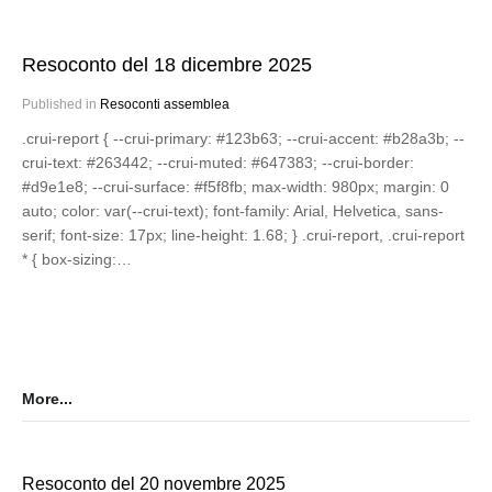
Resoconto del 18 dicembre 2025
Published in
Resoconti assemblea
.crui-report { --crui-primary: #123b63; --crui-accent: #b28a3b; --
crui-text: #263442; --crui-muted: #647383; --crui-border:
#d9e1e8; --crui-surface: #f5f8fb; max-width: 980px; margin: 0
auto; color: var(--crui-text); font-family: Arial, Helvetica, sans-
serif; font-size: 17px; line-height: 1.68; } .crui-report, .crui-report
* { box-sizing:…
More...
Resoconto del 20 novembre 2025