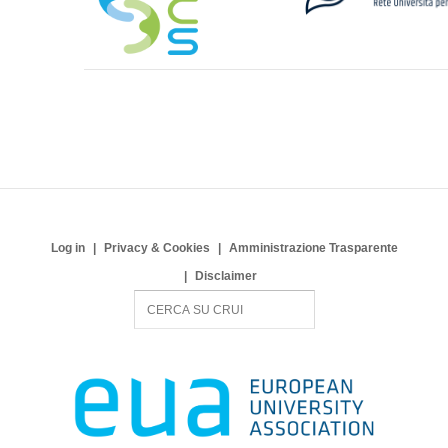
Log in
Privacy & Cookies
Amministrazione Trasparente
Disclaimer
S
e
a
r
c
h