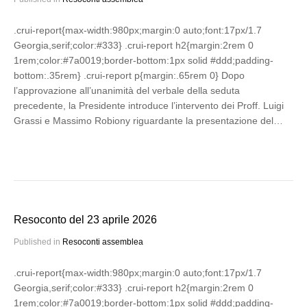
.crui-report{max-width:980px;margin:0 auto;font:17px/1.7
Georgia,serif;color:#333} .crui-report h2{margin:2rem 0
1rem;color:#7a0019;border-bottom:1px solid #ddd;padding-
bottom:.35rem} .crui-report p{margin:.65rem 0} Dopo
l’approvazione all’unanimità del verbale della seduta
precedente, la Presidente introduce l’intervento dei Proff. Luigi
Grassi e Massimo Robiony riguardante la presentazione del…
Resoconto del 23 aprile 2026
Published in
Resoconti assemblea
.crui-report{max-width:980px;margin:0 auto;font:17px/1.7
Georgia,serif;color:#333} .crui-report h2{margin:2rem 0
1rem;color:#7a0019;border-bottom:1px solid #ddd;padding-