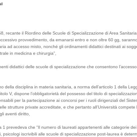
il
8, recante il Riordino delle Scuole di Specializzazione di Area Sanitaria
successivo provvedimento, da emanarsi entro e non oltre 60 gg, sarann
aria ad accesso misto, nonché gli ordinamenti didattici destinati ai sogge
trale in medicina e chirurgia”,
enti didattici delle scuole di specializzazione che consentono l’accesso
o della disciplina in materia sanitaria, a norma dell’articolo 1 della Le
olo V, dispone l’obbligatorietà del possesso del titolo di specializzazio
ensabili per la partecipazione ai concorsi per i ruoli dirigenziali del Sist
lle strutture private accreditate, e che pertanto all’Università compete 
li aventi diritto,
 1 prevedeva che “Il numero di laureati appartenenti alle categorie dei
ici, psicologi iscrivibili alle scuole di specializzazione post-laurea è deter