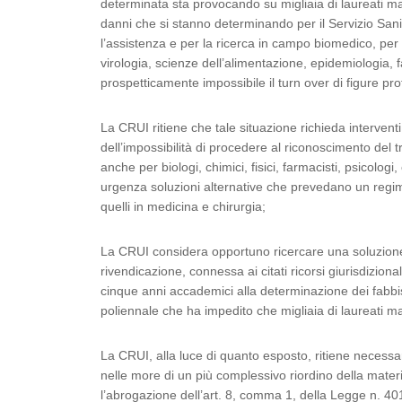
determinata sta provocando su migliaia di laureati ma
danni che si stanno determinando per il Servizio Sanit
l’assistenza e per la ricerca in campo biomedico, per 
virologia, scienze dell’alimentazione, epidemiologia, f
prospetticamente impossibile il turn over di figure pr
La CRUI ritiene che tale situazione richieda interven
dell’impossibilità di procedere al riconoscimento del t
anche per biologi, chimici, fisici, farmacisti, psicolo
urgenza soluzioni alternative che prevedano un regime
quelli in medicina e chirurgia;
La CRUI considera opportuno ricercare una soluzione
rivendicazione, connessa ai citati ricorsi giurisdizio
cinque anni accademici alla determinazione dei fabbiso
poliennale che ha impedito che migliaia di laureati ma
La CRUI, alla luce di quanto esposto, ritiene necessari
nelle more di un più complessivo riordino della mate
l’abrogazione dell’art. 8, comma 1, della Legge n. 4