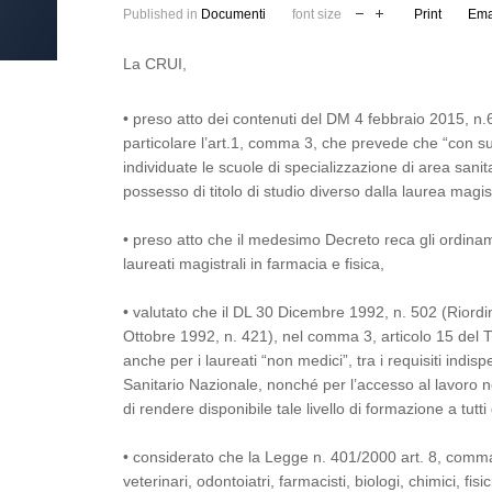
Published in
Documenti
font size
Print
Ema
La CRUI,
• preso atto dei contenuti del DM 4 febbraio 2015, n.6
particolare l’art.1, comma 3, che prevede che “con 
individuate le scuole di specializzazione di area sanit
possesso di titolo di studio diverso dalla laurea magis
• preso atto che il medesimo Decreto reca gli ordinam
laureati magistrali in farmacia e fisica,
• valutato che il DL 30 Dicembre 1992, n. 502 (Riordin
Ottobre 1992, n. 421), nel comma 3, articolo 15 del Tit
anche per i laureati “non medici”, tra i requisiti indisp
Sanitario Nazionale, nonché per l’accesso al lavoro ne
di rendere disponibile tale livello di formazione a tutti g
• considerato che la Legge n. 401/2000 art. 8, comma
veterinari, odontoiatri, farmacisti, biologi, chimici, fis