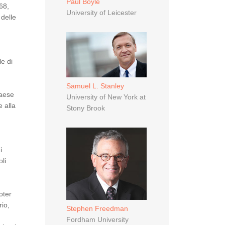
Paul Boyle
68,
University of Leicester
 delle
le di
Samuel L. Stanley
Paese
University of New York at
 alla
Stony Brook
i
li
oter
rio,
Stephen Freedman
Fordham University