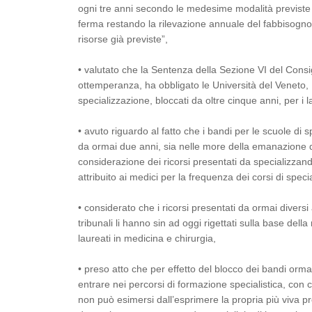
ogni tre anni secondo le medesime modalità previste pe
ferma restando la rilevazione annuale del fabbisogno a
risorse già previste”,
• valutato che la Sentenza della Sezione VI del Consi
ottemperanza, ha obbligato le Università del Veneto, 
specializzazione, bloccati da oltre cinque anni, per i 
• avuto riguardo al fatto che i bandi per le scuole di 
da ormai due anni, sia nelle more della emanazione del
considerazione dei ricorsi presentati da specializzan
attribuito ai medici per la frequenza dei corsi di speci
• considerato che i ricorsi presentati da ormai diversi
tribunali li hanno sin ad oggi rigettati sulla base del
laureati in medicina e chirurgia,
• preso atto che per effetto del blocco dei bandi ormai
entrare nei percorsi di formazione specialistica, con c
non può esimersi dall’esprimere la propria più viva p