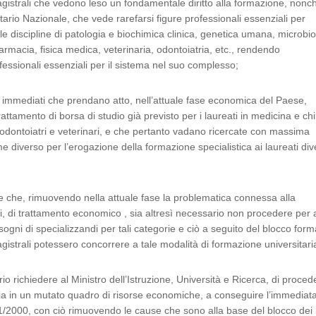
gistrali che vedono leso un fondamentale diritto alla formazione, nonc
ario Nazionale, che vede rarefarsi figure professionali essenziali per
le discipline di patologia e biochimica clinica, genetica umana, microbio
armacia, fisica medica, veterinaria, odontoiatria, etc., rendendo
ofessionali essenziali per il sistema nel suo complesso;
ti immediati che prendano atto, nell’attuale fase economica del Paese,
rattamento di borsa di studio già previsto per i laureati in medicina e chi
gi, odontoiatri e veterinari, e che pertanto vadano ricercate con massima
 diverso per l’erogazione della formazione specialistica ai laureati div
 che, rimuovendo nella attuale fase la problematica connessa alla
nali, di trattamento economico , sia altresì necessario non procedere per
gni di specializzandi per tali categorie e ciò a seguito del blocco form
gistrali potessero concorrere a tale modalità di formazione universitari
o richiedere al Ministro dell’Istruzione, Università e Ricerca, di proced
ria in un mutato quadro di risorse economiche, a conseguire l’immediat
01/2000, con ciò rimuovendo le cause che sono alla base del blocco dei