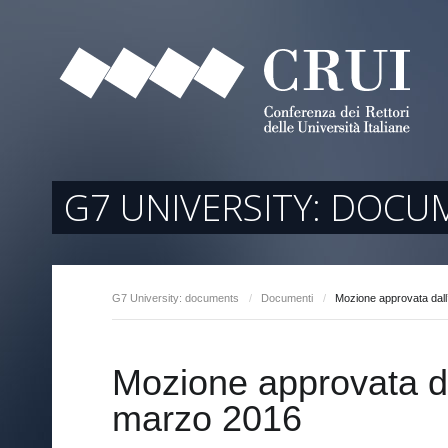
tori
ociati
r Regione
G7 UNIVERSITY: DOCU
G7 University: documents
/
Documenti
/
Mozione approvata dal
arente
Mozione approvata d
marzo 2016