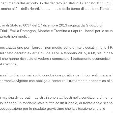
r i medici dall’articolo 35 del decreto legislativo 17 agosto 1999, n. 3
nche ai fini della ripartizione annuale delle borse di studio nell’ambito
glio di Stato n. 6037 del 17 dicembre 2013 seguita da Giudizio di
Friuli, Emilia Romagna, Marche e Trentino a riaprire i bandi per le scuo
laureati non medici,
specializzazione per i laureati non medici sono ormai bloccati in tutto il 
 citato decreto ex art.1 c.3 del D.M. 4 febbraio 2015, n.68, sia in base
di che hanno richiesto di vedere riconosciuto il trattamento economico
alizzazione,
 anni non hanno mai avuto conclusione positiva per i ricorrenti, ma anzi 
la normativa vigente che obbliga a conferire il trattamento economico ai so
 migliaia di laureati magistrali sono stati posti nella condizione di non p
iò ledendo un fondamentale diritto costituzionale, di fronte a tale scena
reoccupazione per le ricadute gravissime che la situazione che si è