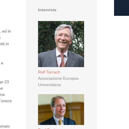
Interviste
, ed in
o
tti in
 a
Rolf Tarrach
Associazione Europea
gge 23
Universitaria
ne
ema
l’onere
minato