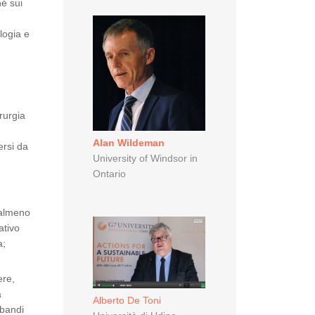
hé sui
logia e
rurgia
Alan Wildeman
ersi da
University of Windsor in
Ontario
 almeno
ativo
a;
ere,
a
Alberto De Toni
 bandi