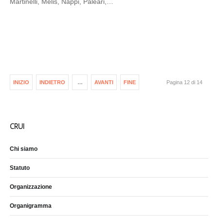
Martinelli, Melis, Nappi, Paleari,…
INIZIO
INDIETRO
…
AVANTI
FINE
Pagina 12 di 14
CRUI
Chi siamo
Statuto
Organizzazione
Organigramma