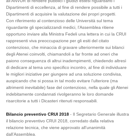
all’ANVUR di rendere pubblici i giudizi estesi riguardanti i
Dipartimenti di eccellenza, al fine di rendere possibile a tutti i
Dipartimenti di acquisire la valutazione dei propri progetti.
Con riferimento al contenzioso delle Università sul tema
riguardante gli specializzandi medici, l’Assemblea ritiene
opportuno inviare alla Ministra Fedeli una lettera in cui la CRUI
rappresenti viva preoccupazione per gli esiti del citato
contenzioso, che minaccia di gravare ulteriormente sui bilanci
degli Atenei coinvolti, chiamandoli a far fronte ad oneri che
paiono conseguenza di altrui inadempimenti, chiedendo altresì
di dedicare al tema uno specifico incontro, al fine di individuare
le migliori iniziative per giungere ad una soluzione condivisa,
auspicando che si possa in tal modo evitare l’ulteriore (ma
altrimenti inevitabile) fase del contenzioso, nella quale gli Atenei
indebitamente condannati rivolgeranno le loro domande
risarcitorie a tutti i Dicasteri ritenuti responsabili.
Bilancio preventivo CRUI 2018
- Il Segretario Generale illustra
il bilancio preventivo CRUI 2018, corredato dalla relativa
relazione tecnica, che viene approvato all’unanimità
dall’Assemblea.