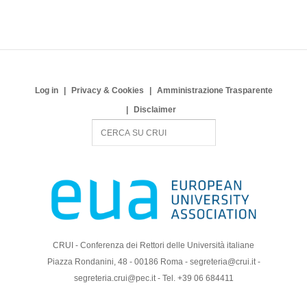
Log in
Privacy & Cookies
Amministrazione Trasparente
Disclaimer
S
e
a
r
c
h
CRUI - Conferenza dei Rettori delle Università italiane
Piazza Rondanini, 48 - 00186 Roma - segreteria@crui.it -
segreteria.crui@pec.it - Tel. +39 06 684411