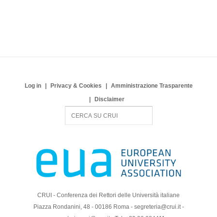
Log in
Privacy & Cookies
Amministrazione Trasparente
Disclaimer
S
e
a
r
c
h
CRUI - Conferenza dei Rettori delle Università italiane
Piazza Rondanini, 48 - 00186 Roma - segreteria@crui.it -