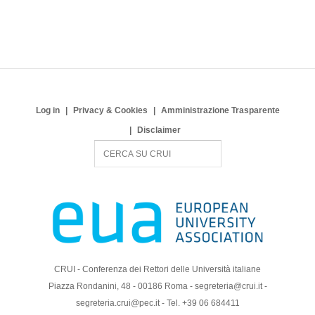
Log in
Privacy & Cookies
Amministrazione Trasparente
Disclaimer
S
e
a
r
c
h
CRUI - Conferenza dei Rettori delle Università italiane
Piazza Rondanini, 48 - 00186 Roma - segreteria@crui.it -
segreteria.crui@pec.it - Tel. +39 06 684411