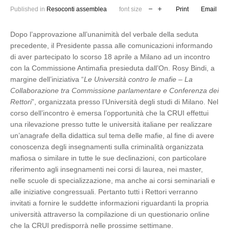
Published in
Resoconti assemblea
font size
Print
Email
Dopo l’approvazione all’unanimità del verbale della seduta
precedente, il Presidente passa alle comunicazioni informando
di aver partecipato lo scorso 18 aprile a Milano ad un incontro
con la Commissione Antimafia presieduta dall’On. Rosy Bindi, a
margine dell’iniziativa “
Le Università contro le mafie – La
Collaborazione tra Commissione parlamentare e Conferenza dei
Rettori
”, organizzata presso l’Università degli studi di Milano. Nel
corso dell’incontro è emersa l’opportunità che la CRUI effettui
una rilevazione presso tutte le università italiane per realizzare
un’anagrafe della didattica sul tema delle mafie, al fine di avere
conoscenza degli insegnamenti sulla criminalità organizzata
mafiosa o similare in tutte le sue declinazioni, con particolare
riferimento agli insegnamenti nei corsi di laurea, nei master,
nelle scuole di specializzazione, ma anche ai corsi seminariali e
alle iniziative congressuali. Pertanto tutti i Rettori verranno
invitati a fornire le suddette informazioni riguardanti la propria
università attraverso la compilazione di un questionario online
che la CRUI predisporrà nelle prossime settimane.