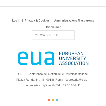
Log in
Privacy & Cookies
Amministrazione Trasparente
Disclaimer
S
e
a
r
c
h
CRUI - Conferenza dei Rettori delle Università italiane
Piazza Rondanini, 48 - 00186 Roma - segreteria@crui.it -
segreteria.crui@pec.it - Tel. +39 06 684411