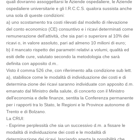
quali dovranno assoggettarsi le Aziende ospedaliere, le Aziende
ospedaliere universitarie e gli I.R.C.C.S. qualora sussista anche
una sola di queste condizioni:
a) uno scostamento tra costi rilevati dal modello di rilevazione
del conto economico (CE) consuntivo e i ricavi determinati come
remunerazione dell’attività, che sia pari o superiore al 10% dei
ricavi o, in valore assoluto, pari ad almeno 10 milioni di euro;
b) il mancato rispetto dei parametri relativi a volumi, qualità ed
esiti delle cure, valutato secondo la metodologia che sarà
definita con apposito d.m..
Visto il comma 526 che, con riferimento alla condizione sub lett.
a), stabilisce come le modalità di individuazione dei costi e di
determina-zione dei ricavi saranno individuate con apposito d.m.
emanato dal Ministro della salute, di concerto con il Ministro
dell’economia e delle finanze, sentita la Conferenza permanente
per i rapporti tra lo Stato, le Regioni e le Province autonome di
Trento e di Bolzano.
La CRUI:
- Esprime perplessità che sia un successivo d.m. a fissare le
modalità di individuazione dei costi e le modalità di
determinazione dei ricavi, lasciando aperta la possibilità che