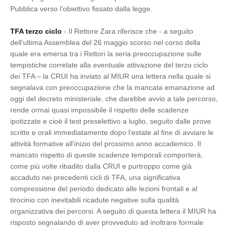
Pubblica verso l’obiettivo fissato dalla legge.
TFA terzo ciclo
- Il Rettore Zara riferisce che - a seguito
dell’ultima Assemblea del 26 maggio scorso nel corso della
quale era emersa tra i Rettori la seria preoccupazione sulle
tempistiche correlate alla eventuale attivazione del terzo ciclo
dei TFA – la CRUI ha inviato al MIUR una lettera nella quale si
segnalava con preoccupazione che la mancata emanazione ad
oggi del decreto ministeriale, che darebbe avvio a tale percorso,
rende ormai quasi impossibile il rispetto delle scadenze
ipotizzate e cioè il test preselettivo a luglio, seguito dalle prove
scritte e orali immediatamente dopo l’estate al fine di avviare le
attività formative all’inizio del prossimo anno accademico. Il
mancato rispetto di queste scadenze temporali comporterà,
come più volte ribadito dalla CRUI e purtroppo come già
accaduto nei precedenti cicli di TFA, una significativa
compressione del periodo dedicato alle lezioni frontali e al
tirocinio con inevitabili ricadute negative sulla qualità
organizzativa dei percorsi. A seguito di questa lettera il MIUR ha
risposto segnalando di aver provveduto ad inoltrare formale