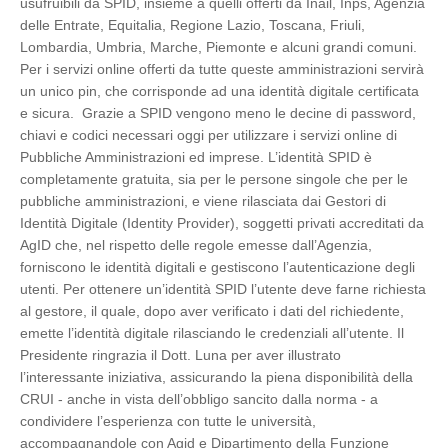
usufruibili da SPID, insieme a quelli offerti da Inail, Inps, Agenzia
delle Entrate, Equitalia, Regione Lazio, Toscana, Friuli,
Lombardia, Umbria, Marche, Piemonte e alcuni grandi comuni.
Per i servizi online offerti da tutte queste amministrazioni servirà
un unico pin, che corrisponde ad una identità digitale certificata
e sicura. Grazie a SPID vengono meno le decine di password,
chiavi e codici necessari oggi per utilizzare i servizi online di
Pubbliche Amministrazioni ed imprese. L’identità SPID è
completamente gratuita, sia per le persone singole che per le
pubbliche amministrazioni, e viene rilasciata dai Gestori di
Identità Digitale (Identity Provider), soggetti privati accreditati da
AgID che, nel rispetto delle regole emesse dall’Agenzia,
forniscono le identità digitali e gestiscono l’autenticazione degli
utenti. Per ottenere un’identità SPID l’utente deve farne richiesta
al gestore, il quale, dopo aver verificato i dati del richiedente,
emette l’identità digitale rilasciando le credenziali all’utente. Il
Presidente ringrazia il Dott. Luna per aver illustrato
l’interessante iniziativa, assicurando la piena disponibilità della
CRUI - anche in vista dell’obbligo sancito dalla norma - a
condividere l’esperienza con tutte le università,
accompagnandole con Agid e Dipartimento della Funzione