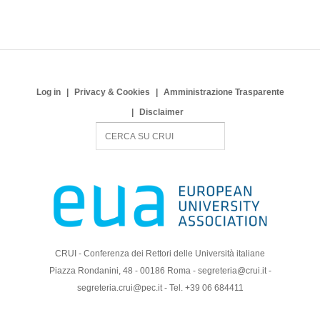
Log in
Privacy & Cookies
Amministrazione Trasparente
Disclaimer
S
e
a
r
c
h
CRUI - Conferenza dei Rettori delle Università italiane
Piazza Rondanini, 48 - 00186 Roma - segreteria@crui.it -
segreteria.crui@pec.it - Tel. +39 06 684411