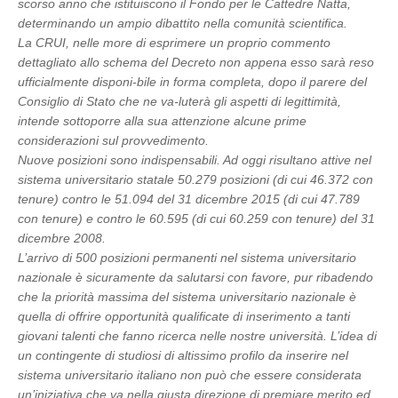
scorso anno che istituiscono il Fondo per le Cattedre Natta,
determinando un ampio dibattito nella comunità scientifica.
La CRUI, nelle more di esprimere un proprio commento
dettagliato allo schema del Decreto non appena esso sarà reso
ufficialmente disponi-bile in forma completa, dopo il parere del
Consiglio di Stato che ne va-luterà gli aspetti di legittimità,
intende sottoporre alla sua attenzione alcune prime
considerazioni sul provvedimento.
Nuove posizioni sono indispensabili. Ad oggi risultano attive nel
sistema universitario statale 50.279 posizioni (di cui 46.372 con
tenure) contro le 51.094 del 31 dicembre 2015 (di cui 47.789
con tenure) e contro le 60.595 (di cui 60.259 con tenure) del 31
dicembre 2008.
L’arrivo di 500 posizioni permanenti nel sistema universitario
nazionale è sicuramente da salutarsi con favore, pur ribadendo
che la priorità massima del sistema universitario nazionale è
quella di offrire opportunità qualificate di inserimento a tanti
giovani talenti che fanno ricerca nelle nostre università. L’idea di
un contingente di studiosi di altissimo profilo da inserire nel
sistema universitario italiano non può che essere considerata
un’iniziativa che va nella giusta direzione di premiare merito ed