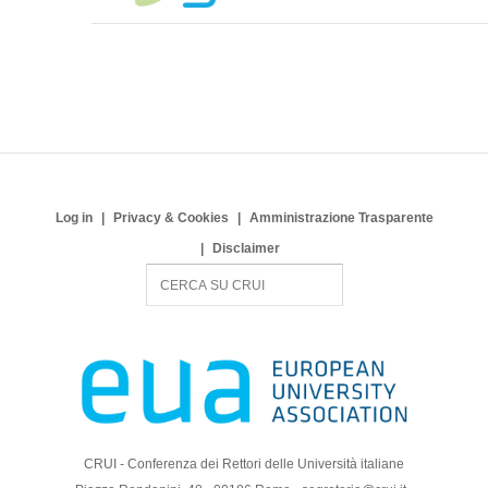
Log in
Privacy & Cookies
Amministrazione Trasparente
Disclaimer
S
e
a
r
c
h
CRUI - Conferenza dei Rettori delle Università italiane