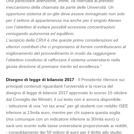
Una particolare attenzione, infine, va riservata al previsto
meccanismo della chiamata da parte delle Università. Un
opportuno sistema di so-glie deve essere immaginato non solo
per il settore di appartenenza ma anche per il singolo Ateneo
con l’obiettivo di evitare possibili eccessive concentrazioni
coniugando autonomia ed equilibrio.
L’auspicio della CRUI è che queste prime considerazioni ed
ulteriori contributi che ci proponiamo di fornire contribuiscano al
miglioramento del provvedimento in modo da raggiungere
l’obiettivo condiviso di rafforzare il sistema universitario nella
giusta direzione di premiare merito ed eccellenza
.”
Disegno di legge di bilancio 2017
- Il Presidente riferisce sui
principali contenuti riguardanti l’università e la ricerca del
disegno di legge di bilancio 2017 approvato lo scorso 15 ottobre
dal Consiglio dei Ministri, il cui testo non è ancora disponibile:
- istituzione di una “no tax area” per gli studenti con reddito ISEE
inferiore ai 13mila euro, mentre per chi supera questa soglia
(ma comunque con un indicatore inferiore ai 30mila euro) ci
sarà uno sconto sulle tasse universitarie proporzionale ai redditi;
- consolidamento dei 50 milioni di euro per il diritto allo studio;