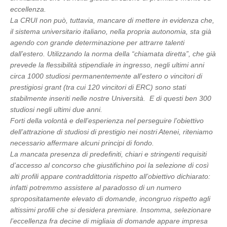
eccellenza.
La CRUI non può, tuttavia, mancare di mettere in evidenza che,
il sistema universitario italiano, nella propria autonomia, sta già
agendo con grande determinazione per attrarre talenti
dall’estero. Utilizzando la norma della “chiamata diretta”, che già
prevede la flessibilità stipendiale in ingresso, negli ultimi anni
circa 1000 studiosi permanentemente all’estero o vincitori di
prestigiosi grant (tra cui 120 vincitori di ERC) sono stati
stabilmente inseriti nelle nostre Università. E di questi ben 300
studiosi negli ultimi due anni.
Forti della volontà e dell’esperienza nel perseguire l’obiettivo
dell’attrazione di studiosi di prestigio nei nostri Atenei, riteniamo
necessario affermare alcuni principi di fondo.
La mancata presenza di predefiniti, chiari e stringenti requisiti
d’accesso al concorso che giustifichino poi la selezione di così
alti profili appare contraddittoria rispetto all’obiettivo dichiarato:
infatti potremmo assistere al paradosso di un numero
spropositatamente elevato di domande, incongruo rispetto agli
altissimi profili che si desidera premiare. Insomma, selezionare
l’eccellenza fra decine di migliaia di domande appare impresa