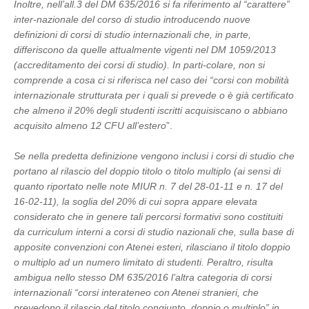
Inoltre, nell’all.3 del DM 635/2016 si fa riferimento al “carattere”
inter-nazionale del corso di studio introducendo nuove
definizioni di corsi di studio internazionali che, in parte,
differiscono da quelle attualmente vigenti nel DM 1059/2013
(accreditamento dei corsi di studio). In parti-colare, non si
comprende a cosa ci si riferisca nel caso dei “corsi con mobilità
internazionale strutturata per i quali si prevede o è già certificato
che almeno il 20% degli studenti iscritti acquisiscano o abbiano
acquisito almeno 12 CFU all’estero
”.
Se nella predetta definizione vengono inclusi i corsi di studio che
portano al rilascio del doppio titolo o titolo multiplo (ai sensi di
quanto riportato nelle note MIUR n. 7 del 28-01-11 e n. 17 del
16-02-11), la soglia del 20% di cui sopra appare elevata
considerato che in genere tali percorsi formativi sono costituiti
da curriculum interni a corsi di studio nazionali che, sulla base di
apposite convenzioni con Atenei esteri, rilasciano il titolo doppio
o multiplo ad un numero limitato di studenti. Peraltro, risulta
ambigua nello stesso DM 635/2016 l’altra categoria di corsi
internazionali “corsi interateneo con Atenei stranieri, che
prevedono il rilascio del titolo congiunto, doppio o multiplo” in