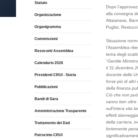
Statuto
Dopo l’approvazi
alla consegna de
Organizzazione
Attaianese, Barni
Organigramma
Puglisi, Restucc
Commissioni
Situazione norm
l’Assemblea ritie
Resoconti Assemblea
tema degli scatti
“
Gentile Ministro
Calendario 2026
il 31 dicembre 20
docente delle Un
Presidenti CRUI - Storia
forse più di altr
Pubblicazioni
della finanza pu
Ciò che non può 
Bandi di Gara
vanno ben oltre i
sull’intera vita 
Amministrazione Trasparente
effetti danneggi
della carriera, i
Trattamento dei Dati
fortemente penal
Patrocinio CRUI
significativament