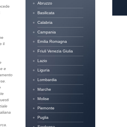
Abruzzo
rocede
:
Basilicata
Calabria
Campania
ne
Emilia Romagna
 il
Friuli Venezia Giulia
Lazio
e
me e
Liguria
anamento
Lombardia
ese.
e
Marche
nte
Molise
Questi
ziale
Piemonte
taliana
Puglia
erca.
Sardegna