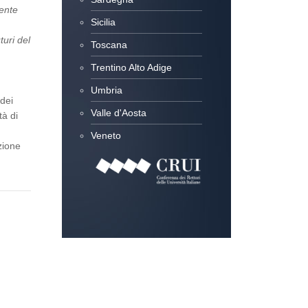
gente
Sicilia
turi del
Toscana
Trentino Alto Adige
Umbria
 dei
Valle d'Aosta
tà di
Veneto
zione