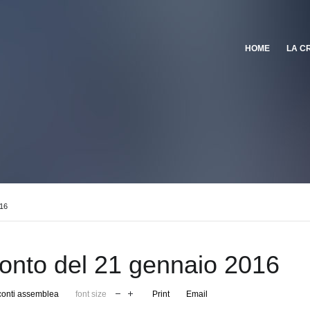
HOME
LA C
016
onto del 21 gennaio 2016
onti assemblea
font size
Print
Email