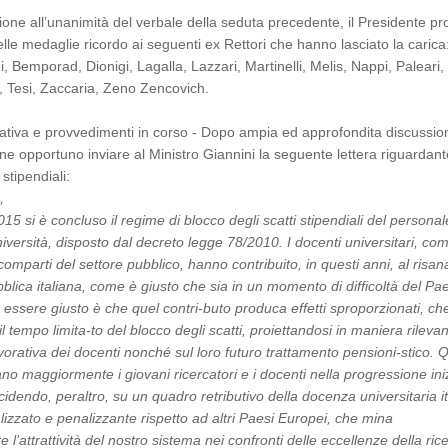
one all’unanimità del verbale della seduta precedente, il Presidente p
lle medaglie ricordo ai seguenti ex Rettori che hanno lasciato la carica
, Bemporad, Dionigi, Lagalla, Lazzari, Martinelli, Melis, Nappi, Paleari,
i, Tesi, Zaccaria, Zeno Zencovich.
ativa e provvedimenti in corso - Dopo ampia ed approfondita discussio
ne opportuno inviare al Ministro Giannini la seguente lettera riguardante
 stipendiali:
,
15 si è concluso il regime di blocco degli scatti stipendiali del personal
iversità, disposto dal decreto legge 78/2010. I docenti universitari, co
i comparti del settore pubblico, hanno contribuito, in questi anni, al ris
bblica italiana, come è giusto che sia in un momento di difficoltà del Pa
essere giusto è che quel contri-buto produca effetti sproporzionati, ch
l tempo limita-to del blocco degli scatti, proiettandosi in maniera rileva
lavorativa dei docenti nonché sul loro futuro trattamento pensioni-stico. 
ano maggiormente i giovani ricercatori e i docenti nella progressione ini
ncidendo, peraltro, su un quadro retributivo della docenza universitaria i
izzato e penalizzante rispetto ad altri Paesi Europei, che mina
e l’attrattività del nostro sistema nei confronti delle eccellenze della ric