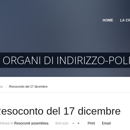
HOME
LA C
ORGANI DI INDIRIZZO-POL
ea
/
Resoconto del 17 dicembre
esoconto del 17 dicembre
lished in
Resoconti assemblea
font size
Print
Email