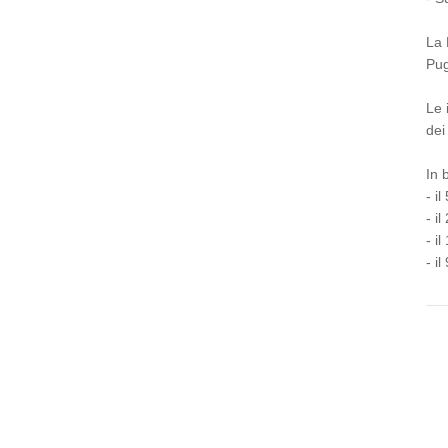
La 
Pug
Le 
dei
In 
- i
- i
- i
- i