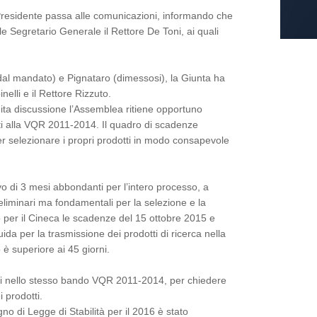
 Presidente passa alle comunicazioni, informando che
e Segretario Generale il Rettore De Toni, ai quali
o dal mandato) e Pignataro (dimessosi), la Giunta ha
lli e il Rettore Rizzuto.
ta discussione l’Assemblea ritiene opportuno
ti alla VQR 2011-2014. Il quadro di scadenze
er selezionare i propri prodotti in modo consapevole
 di 3 mesi abbondanti per l’intero processo, a
liminari ma fondamentali per la selezione e la
to per il Cineca le scadenze del 15 ottobre 2015 e
da per la trasmissione dei prodotti di ricerca nella
 è superiore ai 45 giorni.
bili nello stesso bando VQR 2011-2014, per chiedere
 prodotti.
gno di Legge di Stabilità per il 2016 è stato