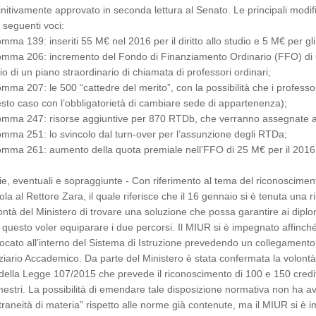
initivamente approvato in seconda lettura al Senato. Le principali modifi
e seguenti voci:
omma 139: inseriti 55 M€ nel 2016 per il diritto allo studio e 5 M€ per gli
omma 206: incremento del Fondo di Finanziamento Ordinario (FFO) di 6 
io di un piano straordinario di chiamata di professori ordinari;
omma 207: le 500 “cattedre del merito”, con la possibilità che i professori
sto caso con l’obbligatorietà di cambiare sede di appartenenza);
omma 247: risorse aggiuntive per 870 RTDb, che verranno assegnate agl
omma 251: lo svincolo dal turn-over per l’assunzione degli RTDa;
omma 261: aumento della quota premiale nell’FFO di 25 M€ per il 2016 
ie, eventuali e sopraggiunte - Con riferimento al tema del riconoscimento 
ola al Rettore Zara, il quale riferisce che il 16 gennaio si è tenuta una
ontà del Ministero di trovare una soluzione che possa garantire ai dip
 questo voler equiparare i due percorsi. Il MIUR si è impegnato affinché 
locato all’interno del Sistema di Istruzione prevedendo un collegamento t
ziario Accademico. Da parte del Ministero è stata confermata la volont
della Legge 107/2015 che prevede il riconoscimento di 100 e 150 crediti
estri. La possibilità di emendare tale disposizione normativa non ha av
traneità di materia” rispetto alle norme già contenute, ma il MIUR si 