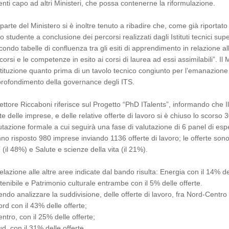
enti capo ad altri Ministeri, che possa contenerne la riformulazione.
parte del Ministero si è inoltre tenuto a ribadire che, come già riportato 
lo studente a conclusione dei percorsi realizzati dagli Istituti tecnici s
condo tabelle di confluenza tra gli esiti di apprendimento in relazione a
corsi e le competenze in esito ai corsi di laurea ad essi assimilabili”. Il
tituzione quanto prima di un tavolo tecnico congiunto per l’emanazione 
rofondimento della governance degli ITS.
Rettore Riccaboni riferisce sul Progetto “PhD ITalents”, informando che Il
te delle imprese, e delle relative offerte di lavoro si è chiuso lo scors
utazione formale a cui seguirà una fase di valutazione di 6 panel di esp
no risposto 980 imprese inviando 1136 offerte di lavoro; le offerte so
 (il 48%) e Salute e scienze della vita (il 21%).
relazione alle altre aree indicate dal bando risulta: Energia con il 14% d
tenibile e Patrimonio culturale entrambe con il 5% delle offerte.
endo analizzare la suddivisione, delle offerte di lavoro, fra Nord-Centro
ord con il 43% delle offerte;
entro, con il 25% delle offerte;
ud, con il 31% delle offerte.