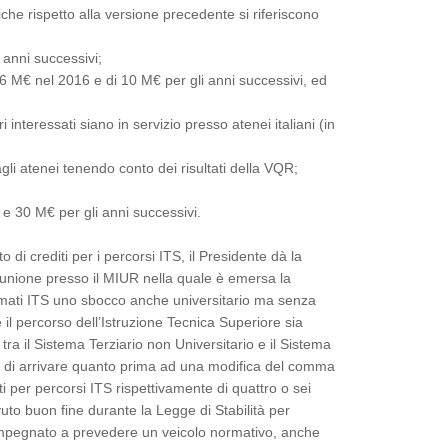
che rispetto alla versione precedente si riferiscono
 anni successivi;
M€ nel 2016 e di 10 M€ per gli anni successivi, ed
 interessati siano in servizio presso atenei italiani (in
i atenei tenendo conto dei risultati della VQR;
e 30 M€ per gli anni successivi.
di crediti per i percorsi ITS, il Presidente dà la
 riunione presso il MIUR nella quale è emersa la
lomati ITS uno sbocco anche universitario ma senza
il percorso dell’Istruzione Tecnica Superiore sia
ra il Sistema Terziario non Universitario e il Sistema
à di arrivare quanto prima ad una modifica del comma
 per percorsi ITS rispettivamente di quattro o sei
uto buon fine durante la Legge di Stabilità per
è impegnato a prevedere un veicolo normativo, anche