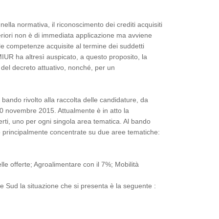
nella normativa, il riconoscimento dei crediti acquisiti
uperiori non è di immediata applicazione ma avviene
lle competenze acquisite al termine dei suddetti
 MIUR ha altresì auspicato, a questo proposito, la
del decreto attuativo, nonché, per un
 bando rivolto alla raccolta delle candidature, da
o 30 novembre 2015. Attualmente è in atto la
erti, uno per ogni singola area tematica. Al bando
no principalmente concentrate su due aree tematiche:
elle offerte; Agroalimentare con il 7%; Mobilità
 e Sud la situazione che si presenta è la seguente :