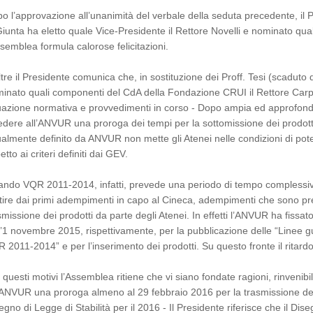
o l’approvazione all’unanimità del verbale della seduta precedente, il
Giunta ha eletto quale Vice-Presidente il Rettore Novelli e nominato qual
ssemblea formula calorose felicitazioni.
ltre il Presidente comunica che, in sostituzione dei Proff. Tesi (scadut
inato quali componenti del CdA della Fondazione CRUI il Rettore Carpine
uazione normativa e provvedimenti in corso - Dopo ampia ed approfondi
edere all’ANVUR una proroga dei tempi per la sottomissione dei prodot
ualmente definito da ANVUR non mette gli Atenei nelle condizioni di pot
etto ai criteri definiti dai GEV.
bando VQR 2011-2014, infatti, prevede una periodo di tempo complessivo
tire dai primi adempimenti in capo al Cineca, adempimenti che sono pre
smissione dei prodotti da parte degli Atenei. In effetti l’ANVUR ha fissa
l’1 novembre 2015, rispettivamente, per la pubblicazione delle “Linee gui
 2011-2014” e per l’inserimento dei prodotti. Su questo fronte il ritardo
 questi motivi l’Assemblea ritiene che vi siano fondate ragioni, rinveni
ANVUR una proroga almeno al 29 febbraio 2016 per la trasmissione dei
egno di Legge di Stabilità per il 2016 - Il Presidente riferisce che il Dise