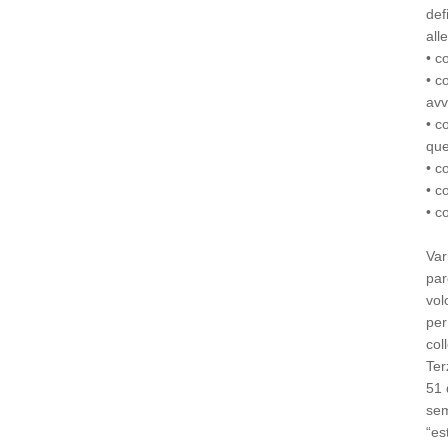
def
all
• c
• c
avv
• c
que
• c
• c
• c
Var
par
vol
per
col
Ter
51 
sem
“es