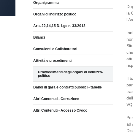
Organigramma
Dop
la 
Organi di indirizzo politico
l’A
Artt. 22,14,15 D. Lgs n. 33/2013
Ino
Bilanci
nom
Sit
Consulenti e Collaboratori
chi
att
Attività e procedimenti
risp
Provvedimenti degli organi di indirizzo-
politico
Il 
par
Bandi di gara e contratti pubblici - tabelle
tra
del
Altri Contenuti - Corruzione
VQR
Altri Contenuti - Accesso Civico
Per
ad 
Dis