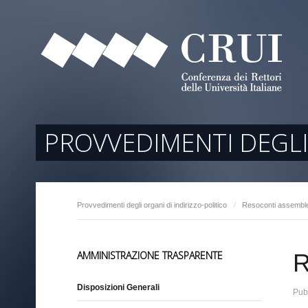
tori
ociati
r Regione
PROVVEDIMENTI DEGLI 
Provvedimenti degli organi di indirizzo-politico
/
Resoconti assembl
arente
AMMINISTRAZIONE TRASPARENTE
R
Disposizioni Generali
Pub