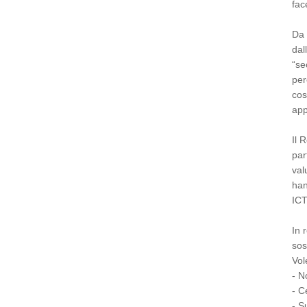
fac
Da 
dal
“se
per
cos
app
Il 
par
val
han
ICT
In 
sos
Vol
- N
- C
- S