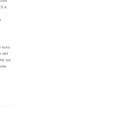
 con
16 è
e
i euro
o del
hé sia
ante