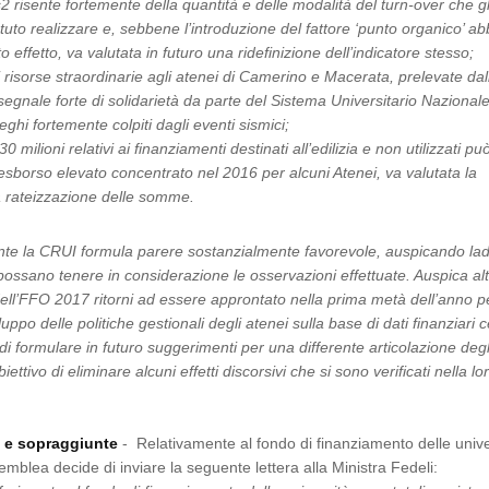
as2 risente fortemente della quantità e delle modalità del turn-over che gl
uto realizzare e, sebbene l’introduzione del fattore ‘punto organico’ ab
 effetto, va valutata in futuro una ridefinizione dell’indicatore stesso;
di risorse straordinarie agli atenei di Camerino e Macerata, prelevate da
egnale forte di solidarietà da parte del Sistema Universitario Nazionale
leghi fortemente colpiti dagli eventi sismici;
30 milioni relativi ai finanziamenti destinati all’edilizia e non utilizzati pu
sborso elevato concentrato nel 2016 per alcuni Atenei, va valutata la
na rateizzazione delle somme.
e la CRUI formula parere sostanzialmente favorevole, auspicando la
 possano tenere in considerazione le osservazioni effettuate. Auspica alt
ll’FFO 2017 ritorni ad essere approntato nella prima metà dell’anno p
luppo delle politiche gestionali degli atenei sulla base di dati finanziari ce
di formulare in futuro suggerimenti per una differente articolazione degl
biettivo di eliminare alcuni effetti discorsivi che si sono verificati nella lo
i e sopraggiunte
- Relativamente al fondo di finanziamento delle unive
semblea decide di inviare la seguente lettera alla Ministra Fedeli: