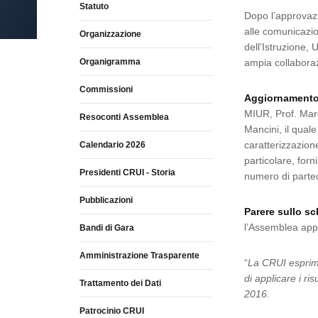
Statuto
Dopo l’approvazi
alle comunicazio
Organizzazione
dell’Istruzione, 
Organigramma
ampia collaboraz
Commissioni
Aggiornamento 
MIUR, Prof. Marc
Resoconti Assemblea
Mancini, il quale
caratterizzazione
Calendario 2026
particolare, for
Presidenti CRUI - Storia
numero di partec
Pubblicazioni
Parere sullo s
l’Assemblea app
Bandi di Gara
Amministrazione Trasparente
“
La CRUI esprim
di applicare i ri
Trattamento dei Dati
2016.
Patrocinio CRUI