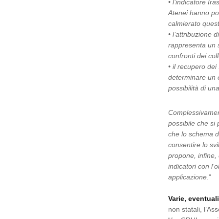
• l’indicatore Ir
Atenei hanno pot
calmierato questo
• l’attribuzione 
rappresenta un s
confronti dei col
• il recupero dei 
determinare un e
possibilità di u
Complessivament
possibile che si
che lo schema de
consentire lo svi
propone, infine, 
indicatori con l’o
applicazione
.”
Varie, eventual
non statali, l’As