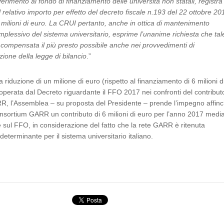
erimento al fondo di finanziamento delle università non statali, registra
 relativo importo per effetto del decreto fiscale n.193 del 22 ottobre 20
 2 milioni di euro. La CRUI pertanto, anche in ottica di mantenimento
omplessivo del sistema universitario, esprime l’unanime richiesta che tal
compensata il più presto possibile anche nei provvedimenti di
zione della legge di bilancio
.”
la riduzione di un milione di euro (rispetto al finanziamento di 6 milioni d
operata dal Decreto riguardante il FFO 2017 nei confronti del contribut
, l’Assemblea – su proposta del Presidente – prende l’impegno affinc
Consortium GARR un contributo di 6 milioni di euro per l’anno 2017 medi
 sul FFO, in considerazione del fatto che la rete GARR è ritenuta
 determinante per il sistema universitario italiano.