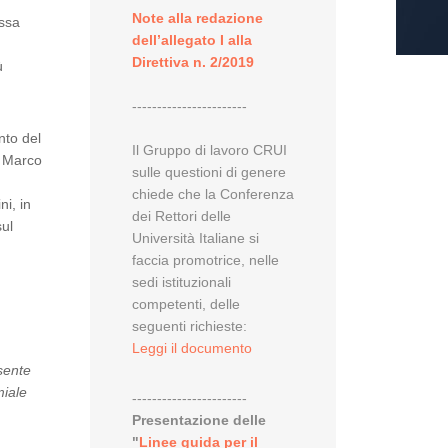
Note alla redazione
assa
dell’allegato I alla
Direttiva n. 2/2019
ù
-----------------------
nto del
Il Gruppo di lavoro CRUI
. Marco
sulle questioni di genere
chiede che la Conferenza
ni, in
dei Rettori delle
sul
Università Italiane si
faccia promotrice, nelle
sedi istituzionali
e
competenti, delle
seguenti richieste:
Leggi il documento
sente
miale
-----------------------
Presentazione delle
"
Linee guida per il