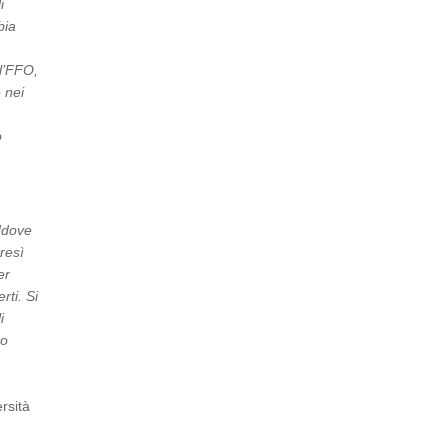
i
bia
ll’FFO,
 nei
ò
ddove
resì
er
rti. Si
i
ro
rsità