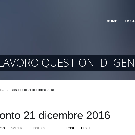
HOME
LA C
 LAVORO QUESTIONI DI GE
lea
/
Resoconto 21 dicembre 2016
onto 21 dicembre 2016
onti assemblea
font size
Print
Email