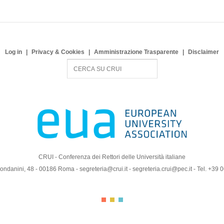
Log in
Privacy & Cookies
Amministrazione Trasparente
Disclaimer
S
e
a
r
c
h
CRUI - Conferenza dei Rettori delle Università italiane
ndanini, 48 - 00186 Roma - segreteria@crui.it - segreteria.crui@pec.it - Tel. +39