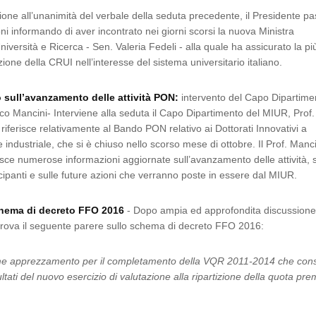
one all’unanimità del verbale della seduta precedente, il Presidente p
ni informando di aver incontrato nei giorni scorsi la nuova Ministra
Università e Ricerca - Sen. Valeria Fedeli - alla quale ha assicurato la pi
ione della CRUI nell’interesse del sistema universitario italiano.
sull’avanzamento delle attività PON:
intervento del Capo Dipartime
o Mancini- Interviene alla seduta il Capo Dipartimento del MIUR, Prof
 riferisce relativamente al Bando PON relativo ai Dottorati Innovativi a
 industriale, che si è chiuso nello scorso mese di ottobre. Il Prof. Manci
nisce numerose informazioni aggiornate sull’avanzamento delle attività, 
ipanti e sulle future azioni che verranno poste in essere dal MIUR.
chema di decreto FFO 2016
- Dopo ampia ed approfondita discussion
rova il seguente parere sullo schema di decreto FFO 2016:
e apprezzamento per il completamento della VQR 2011-2014 che con
sultati del nuovo esercizio di valutazione alla ripartizione della quota pre