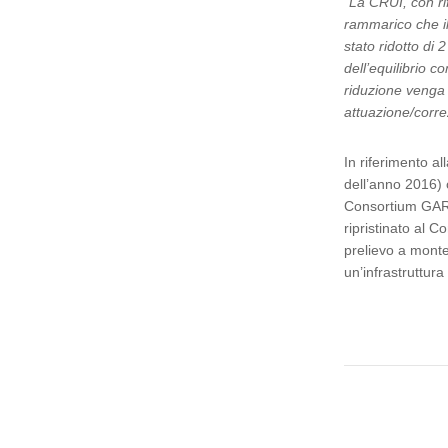
“
La CRUI, con rif
rammarico che il
stato ridotto di
dell’equilibrio c
riduzione venga 
attuazione/corre
In riferimento al
dell’anno 2016) 
Consortium GARR
ripristinato al 
prelievo a monte
un’infrastruttura