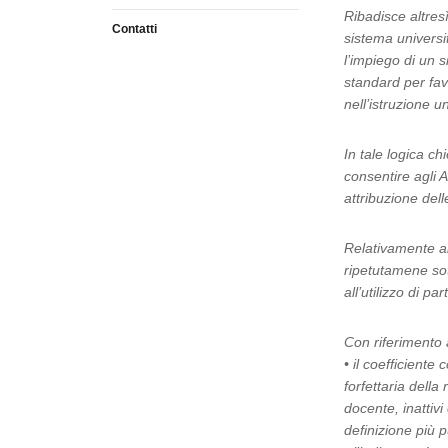
Ribadisce altres
Contatti
sistema universi
l’impiego di un s
standard per fav
nell’istruzione un
In tale logica ch
consentire agli A
attribuzione dell
Relativamente al
ripetutamene sot
all’utilizzo di p
Con riferimento 
• il coefficiente
forfettaria dell
docente, inattiv
definizione più 