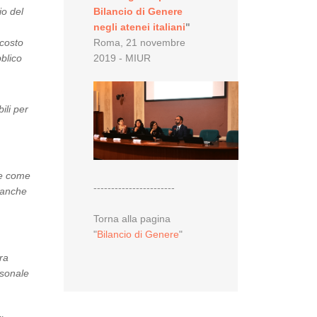
io del
Bilancio di Genere
negli atenei italiani
"
 costo
Roma, 21 novembre
blico
2019 - MIUR
ili per
te come
-----------------------
e anche
Torna alla pagina
"
Bilancio di Genere
"
era
rsonale