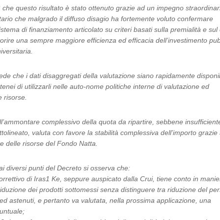
ì che questo risultato è stato ottenuto grazie ad un impegno straordinar
tario che malgrado il diffuso disagio ha fortemente voluto confermare
istema di finanziamento articolato su criteri basati sulla premialità e sul
orire una sempre maggiore efficienza ed efficacia dell’investimento pub
iversitaria.
iede che i dati disaggregati della valutazione siano rapidamente disponib
tenei di utilizzarli nelle auto-nome politiche interne di valutazione ed
e risorse.
l’ammontare complessivo della quota da ripartire, sebbene insufficien
tolineato, valuta con favore la stabilità complessiva dell’importo grazi
arte delle risorse del Fondo Natta.
ai diversi punti del Decreto si osserva che:
 correttivo di Iras1 Ke, seppure auspicato dalla Crui, tiene conto in mani
a riduzione dei prodotti sottomessi senza distinguere tra riduzione del pe
i ed astenuti, e pertanto va valutata, nella prossima applicazione, una
puntuale;