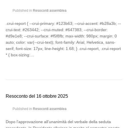
Published in
Resoconti assemblea
.crui-report { --crui-primary: #123b63; --crui-accent: #b28a3b; --
crui-text: #263442; --crui-muted: #647383; --crui-border:
#d9e1e8; --crui-surface: #f5f8fb; max-width: 980px; margin: 0
auto; color: var(--crui-text); font-family: Arial, Helvetica, sans-
serif; font-size: 17px; line-height: 1.68; } .crui-report, .crui-report
* { box-sizing:…
Resoconto del 16 ottobre 2025
Published in
Resoconti assemblea
Dopo l’approvazione all’unanimità del verbale della seduta