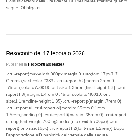
Comunicazioni della Presidente La Presidente riferisce quanto
segue: Obbligo di…
Resoconto del 17 febbraio 2026
Published in
Resoconti assemblea
.crui-report{max-width:980px;margin:0 auto;font:17px/1.7
Georgia,serif;color:#333} .crui-report h2{margin:2rem 0
.75rem;color:#7a0019;font-size:1.35rem;line-height:1.3} .crui-
report h3{margin:1.4rem 0 .45rem;color:#4f0010;font-
size:1.1rem;line-height:1.35} .crui-report p{margin:.7rem 0}
.crui-report ul,.crui-report ol{margin:.65rem 0 1rem
1.5rem;padding:0} .crui-report li{margin:.35rem 0} .crui-report
strong{font-weight:700} @media (max-width:700px){.crui-
report{font-size:16px}.crui-report h2{font-size:1.2rem}} Dopo
l’approvazione all’unanimità del verbale della seduta…