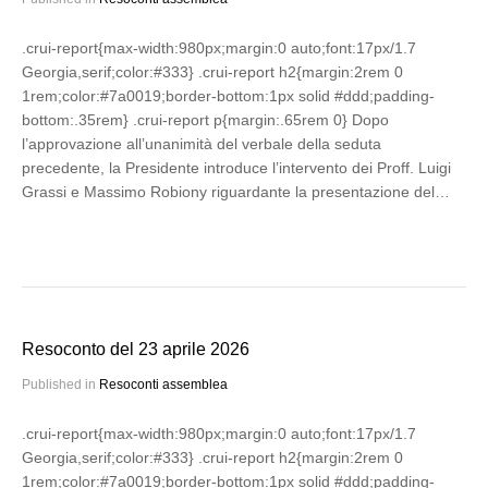
.crui-report{max-width:980px;margin:0 auto;font:17px/1.7
Georgia,serif;color:#333} .crui-report h2{margin:2rem 0
1rem;color:#7a0019;border-bottom:1px solid #ddd;padding-
bottom:.35rem} .crui-report p{margin:.65rem 0} Dopo
l’approvazione all’unanimità del verbale della seduta
precedente, la Presidente introduce l’intervento dei Proff. Luigi
Grassi e Massimo Robiony riguardante la presentazione del…
Resoconto del 23 aprile 2026
Published in
Resoconti assemblea
.crui-report{max-width:980px;margin:0 auto;font:17px/1.7
Georgia,serif;color:#333} .crui-report h2{margin:2rem 0
1rem;color:#7a0019;border-bottom:1px solid #ddd;padding-