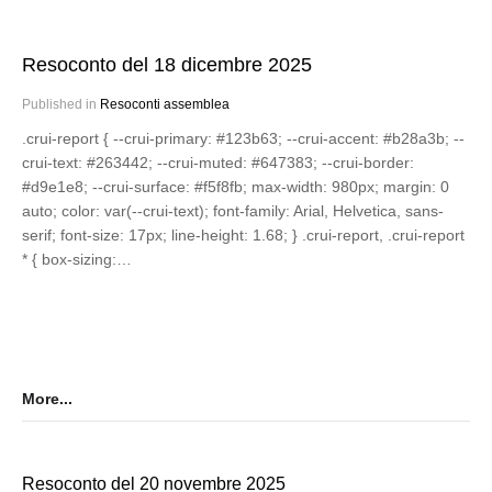
Resoconto del 18 dicembre 2025
Published in
Resoconti assemblea
.crui-report { --crui-primary: #123b63; --crui-accent: #b28a3b; --
crui-text: #263442; --crui-muted: #647383; --crui-border:
#d9e1e8; --crui-surface: #f5f8fb; max-width: 980px; margin: 0
auto; color: var(--crui-text); font-family: Arial, Helvetica, sans-
serif; font-size: 17px; line-height: 1.68; } .crui-report, .crui-report
* { box-sizing:…
More...
Resoconto del 20 novembre 2025