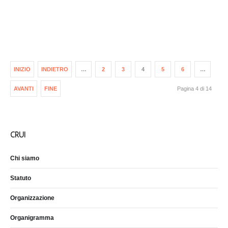
INIZIO
INDIETRO
…
2
3
4
5
6
…
AVANTI
FINE
Pagina 4 di 14
CRUI
Chi siamo
Statuto
Organizzazione
Organigramma