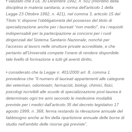
• valutato che il DL 30 Dicembre 1992, n. 502 (Riordino della
disciplina in materia sanitaria, a norma dell’articolo 1 della
Legge 23 Ottobre 1992, n. 421), nel comma 3, articolo 15 del
Titolo V, dispone l’obbligatorietà del possesso del titolo di
specializzazione anche per i laureati “non medici”, tra i requisiti
indispensabili per la partecipazione ai concorsi per i ruoli
dirigenziali del Sistema Sanitario Nazionale, nonché per
l’accesso al lavoro nelle strutture private accreditate, e che
pertanto all’Università compete l’onere di rendere disponibile
tale livello di formazione a tutti gli aventi diritto,
• considerato che la Legge n. 401/2000 art. 8, comma 1
prevedeva che “Il numero di laureati appartenenti alle categorie
dei veterinari, odontoiatri, farmacisti, biologi, chimici, fisici,
psicologi iscrivibili alle scuole di specializzazione post-laurea è
determinato ogni tre anni secondo le medesime modalità
previste per i medici dall’articolo 35 del decreto legislativo 17
agosto 1999, n. 368, ferma restando la rilevazione annuale del
fabbisogno anche ai fini della ripartizione annuale delle borse di
studio nell’ambito delle risorse già previste”,