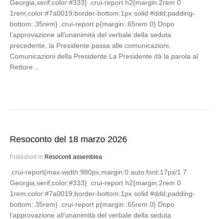
Georgia,serif;color:#333} .crui-report h2{margin:2rem 0
1rem;color:#7a0019;border-bottom:1px solid #ddd;padding-
bottom:.35rem} .crui-report p{margin:.65rem 0} Dopo
l’approvazione all’unanimità del verbale della seduta
precedente, la Presidente passa alle comunicazioni.
Comunicazioni della Presidente La Presidente dà la parola al
Rettore…
Resoconto del 18 marzo 2026
Published in
Resoconti assemblea
.crui-report{max-width:980px;margin:0 auto;font:17px/1.7
Georgia,serif;color:#333} .crui-report h2{margin:2rem 0
1rem;color:#7a0019;border-bottom:1px solid #ddd;padding-
bottom:.35rem} .crui-report p{margin:.65rem 0} Dopo
l’approvazione all’unanimità del verbale della seduta