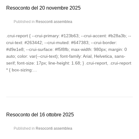
Resoconto del 20 novembre 2025
Published in
Resoconti assemblea
.crui-report { --crui-primary: #123b63; --crui-accent: #b28a3b; --
crui-text: #263442; --crui-muted: #647383; --crui-border:
#d9e1e8; --crui-surface: #f5f8fb; max-width: 980px; margin: 0
auto; color: var(--crui-text); font-family: Arial, Helvetica, sans-
serif; font-size: 17px; line-height: 1.68; } .crui-report, .crui-report
* { box-sizing:…
Resoconto del 16 ottobre 2025
Published in
Resoconti assemblea