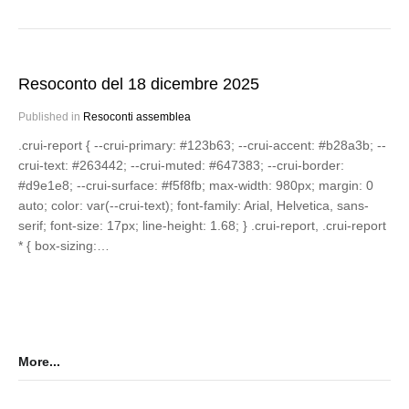
Resoconto del 18 dicembre 2025
Published in
Resoconti assemblea
.crui-report { --crui-primary: #123b63; --crui-accent: #b28a3b; --
crui-text: #263442; --crui-muted: #647383; --crui-border:
#d9e1e8; --crui-surface: #f5f8fb; max-width: 980px; margin: 0
auto; color: var(--crui-text); font-family: Arial, Helvetica, sans-
serif; font-size: 17px; line-height: 1.68; } .crui-report, .crui-report
* { box-sizing:…
More...