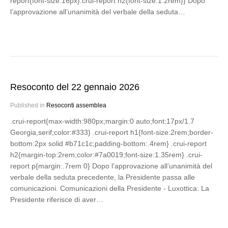
report{font-size:16px}.crui-report h2{font-size:1.2rem}} Dopo
l’approvazione all’unanimità del verbale della seduta…
Resoconto del 22 gennaio 2026
Published in
Resoconti assemblea
.crui-report{max-width:980px;margin:0 auto;font:17px/1.7
Georgia,serif;color:#333} .crui-report h1{font-size:2rem;border-
bottom:2px solid #b71c1c;padding-bottom:.4rem} .crui-report
h2{margin-top:2rem;color:#7a0019;font-size:1.35rem} .crui-
report p{margin:.7rem 0} Dopo l’approvazione all’unanimità del
verbale della seduta precedente, la Presidente passa alle
comunicazioni. Comunicazioni della Presidente - Luxottica: La
Presidente riferisce di aver…