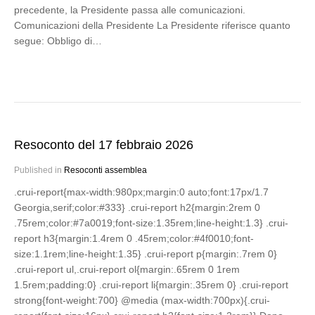
precedente, la Presidente passa alle comunicazioni.
Comunicazioni della Presidente La Presidente riferisce quanto
segue: Obbligo di…
Resoconto del 17 febbraio 2026
Published in
Resoconti assemblea
.crui-report{max-width:980px;margin:0 auto;font:17px/1.7
Georgia,serif;color:#333} .crui-report h2{margin:2rem 0
.75rem;color:#7a0019;font-size:1.35rem;line-height:1.3} .crui-
report h3{margin:1.4rem 0 .45rem;color:#4f0010;font-
size:1.1rem;line-height:1.35} .crui-report p{margin:.7rem 0}
.crui-report ul,.crui-report ol{margin:.65rem 0 1rem
1.5rem;padding:0} .crui-report li{margin:.35rem 0} .crui-report
strong{font-weight:700} @media (max-width:700px){.crui-