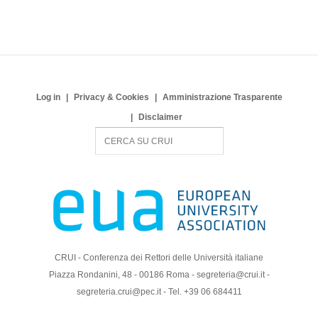
Log in
Privacy & Cookies
Amministrazione Trasparente
Disclaimer
S
e
a
r
c
h
CRUI - Conferenza dei Rettori delle Università italiane
Piazza Rondanini, 48 - 00186 Roma - segreteria@crui.it -
segreteria.crui@pec.it - Tel. +39 06 684411