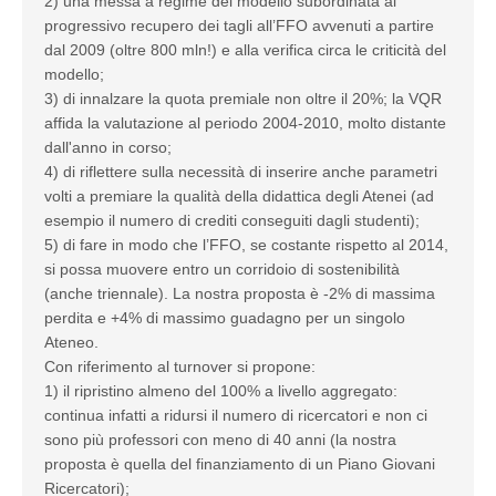
2) una messa a regime del modello subordinata al
progressivo recupero dei tagli all’FFO avvenuti a partire
dal 2009 (oltre 800 mln!) e alla verifica circa le criticità del
modello;
3) di innalzare la quota premiale non oltre il 20%; la VQR
affida la valutazione al periodo 2004-2010, molto distante
dall'anno in corso;
4) di riflettere sulla necessità di inserire anche parametri
volti a premiare la qualità della didattica degli Atenei (ad
esempio il numero di crediti conseguiti dagli studenti);
5) di fare in modo che l’FFO, se costante rispetto al 2014,
si possa muovere entro un corridoio di sostenibilità
(anche triennale). La nostra proposta è -2% di massima
perdita e +4% di massimo guadagno per un singolo
Ateneo.
Con riferimento al turnover si propone:
1) il ripristino almeno del 100% a livello aggregato:
continua infatti a ridursi il numero di ricercatori e non ci
sono più professori con meno di 40 anni (la nostra
proposta è quella del finanziamento di un Piano Giovani
Ricercatori);