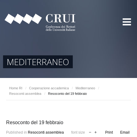
MEDITERRANEO
Home RI
/
Cooperazione accademica
/
Mediterraneo
/
Resoconti assemblea
/
Resoconto del 19 febbraio
Resoconto del 19 febbraio
Published in
Resoconti assemblea
font size
Print
Email