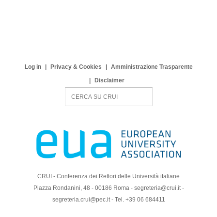
Log in
Privacy & Cookies
Amministrazione Trasparente
Disclaimer
S
e
a
r
c
h
CRUI - Conferenza dei Rettori delle Università italiane
Piazza Rondanini, 48 - 00186 Roma - segreteria@crui.it -
segreteria.crui@pec.it - Tel. +39 06 684411