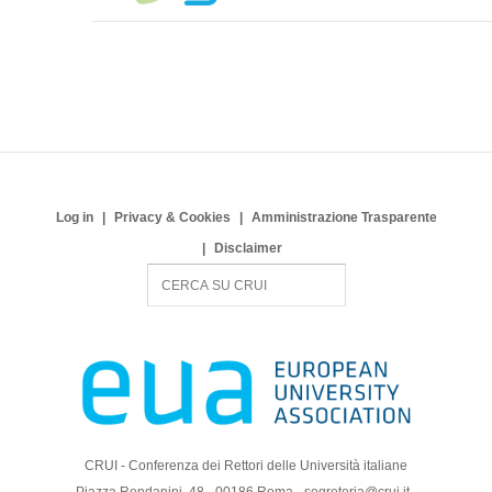
Log in
Privacy & Cookies
Amministrazione Trasparente
Disclaimer
S
e
a
r
c
h
CRUI - Conferenza dei Rettori delle Università italiane