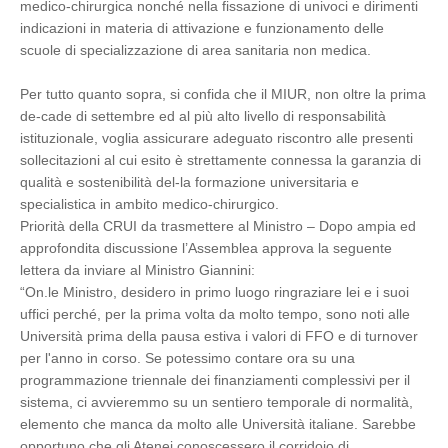
medico-chirurgica nonché nella fissazione di univoci e dirimenti
indicazioni in materia di attivazione e funzionamento delle
scuole di specializzazione di area sanitaria non medica.
Per tutto quanto sopra, si confida che il MIUR, non oltre la prima
de-cade di settembre ed al più alto livello di responsabilità
istituzionale, voglia assicurare adeguato riscontro alle presenti
sollecitazioni al cui esito è strettamente connessa la garanzia di
qualità e sostenibilità del-la formazione universitaria e
specialistica in ambito medico-chirurgico.
Priorità della CRUI da trasmettere al Ministro – Dopo ampia ed
approfondita discussione l’Assemblea approva la seguente
lettera da inviare al Ministro Giannini:
“On.le Ministro, desidero in primo luogo ringraziare lei e i suoi
uffici perché, per la prima volta da molto tempo, sono noti alle
Università prima della pausa estiva i valori di FFO e di turnover
per l'anno in corso. Se potessimo contare ora su una
programmazione triennale dei finanziamenti complessivi per il
sistema, ci avvieremmo su un sentiero temporale di normalità,
elemento che manca da molto alle Università italiane. Sarebbe
opportuno che gli Atenei conoscessero il corridoio di