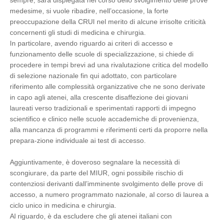
sempre, sarà dispiegata nel corso dello svolgimento delle prove
medesime, si vuole ribadire, nell’occasione, la forte
preoccupazione della CRUI nel merito di alcune irrisolte criticità
concernenti gli studi di medicina e chirurgia.
In particolare, avendo riguardo ai criteri di accesso e
funzionamento delle scuole di specializzazione, si chiede di
procedere in tempi brevi ad una rivalutazione critica del modello
di selezione nazionale fin qui adottato, con particolare
riferimento alle complessità organizzative che ne sono derivate
in capo agli atenei, alla crescente disaffezione dei giovani
laureati verso tradizionali e sperimentati rapporti di impegno
scientifico e clinico nelle scuole accademiche di provenienza,
alla mancanza di programmi e riferimenti certi da proporre nella
prepara-zione individuale ai test di accesso.
Aggiuntivamente, è doveroso segnalare la necessità di
scongiurare, da parte del MIUR, ogni possibile rischio di
contenziosi derivanti dall’imminente svolgimento delle prove di
accesso, a numero programmato nazionale, al corso di laurea a
ciclo unico in medicina e chirurgia.
Al riguardo, è da escludere che gli atenei italiani con