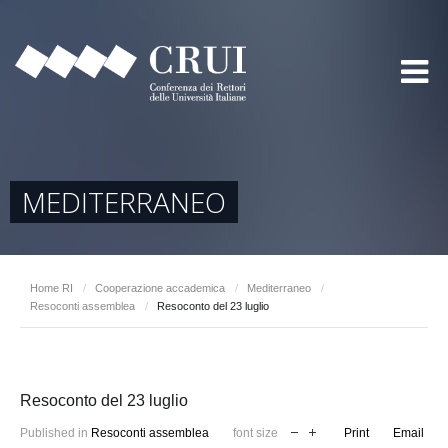
MEDITERRANEO
Home RI
/
Cooperazione accademica
/
Mediterraneo
/
Resoconti assemblea
/
Resoconto del 23 luglio
Resoconto del 23 luglio
Published in
Resoconti assemblea
font size
Print
Email