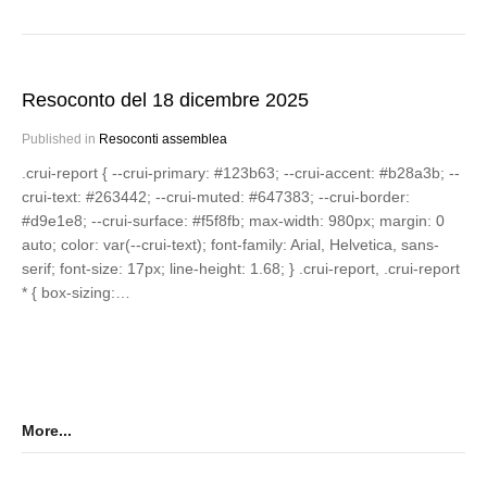
Resoconto del 18 dicembre 2025
Published in
Resoconti assemblea
.crui-report { --crui-primary: #123b63; --crui-accent: #b28a3b; --
crui-text: #263442; --crui-muted: #647383; --crui-border:
#d9e1e8; --crui-surface: #f5f8fb; max-width: 980px; margin: 0
auto; color: var(--crui-text); font-family: Arial, Helvetica, sans-
serif; font-size: 17px; line-height: 1.68; } .crui-report, .crui-report
* { box-sizing:…
More...