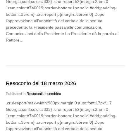
Georgia,serif;color:#333} .crui-report h2{margin:2rem 0
1rem;color:#7a0019;border-bottom:1px solid #ddd;padding-
bottom:.35rem} .crui-report p{margin:.65rem 0} Dopo
l’approvazione all’unanimità del verbale della seduta
precedente, la Presidente passa alle comunicazioni.
Comunicazioni della Presidente La Presidente dà la parola al
Rettore…
Resoconto del 18 marzo 2026
Published in
Resoconti assemblea
.crui-report{max-width:980px;margin:0 auto;font:17px/1.7
Georgia,serif;color:#333} .crui-report h2{margin:2rem 0
1rem;color:#7a0019;border-bottom:1px solid #ddd;padding-
bottom:.35rem} .crui-report p{margin:.65rem 0} Dopo
l’approvazione all’unanimità del verbale della seduta