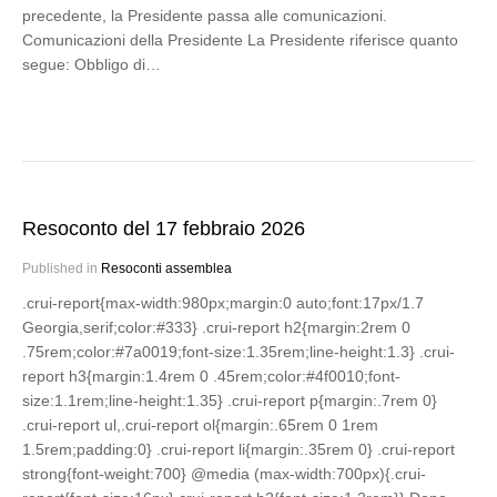
precedente, la Presidente passa alle comunicazioni.
Comunicazioni della Presidente La Presidente riferisce quanto
segue: Obbligo di…
Resoconto del 17 febbraio 2026
Published in
Resoconti assemblea
.crui-report{max-width:980px;margin:0 auto;font:17px/1.7
Georgia,serif;color:#333} .crui-report h2{margin:2rem 0
.75rem;color:#7a0019;font-size:1.35rem;line-height:1.3} .crui-
report h3{margin:1.4rem 0 .45rem;color:#4f0010;font-
size:1.1rem;line-height:1.35} .crui-report p{margin:.7rem 0}
.crui-report ul,.crui-report ol{margin:.65rem 0 1rem
1.5rem;padding:0} .crui-report li{margin:.35rem 0} .crui-report
strong{font-weight:700} @media (max-width:700px){.crui-