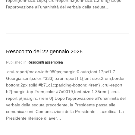
report{font-size:16px}.crui-report h2{font-size:1.2rem}} Dopo
l’approvazione all’unanimità del verbale della seduta…
Resoconto del 22 gennaio 2026
Published in
Resoconti assemblea
.crui-report{max-width:980px;margin:0 auto;font:17px/1.7
Georgia,serif;color:#333} .crui-report h1{font-size:2rem;border-
bottom:2px solid #b71c1c;padding-bottom:.4rem} .crui-report
h2{margin-top:2rem;color:#7a0019;font-size:1.35rem} .crui-
report p{margin:.7rem 0} Dopo l’approvazione all’unanimità del
verbale della seduta precedente, la Presidente passa alle
comunicazioni. Comunicazioni della Presidente - Luxottica: La
Presidente riferisce di aver…