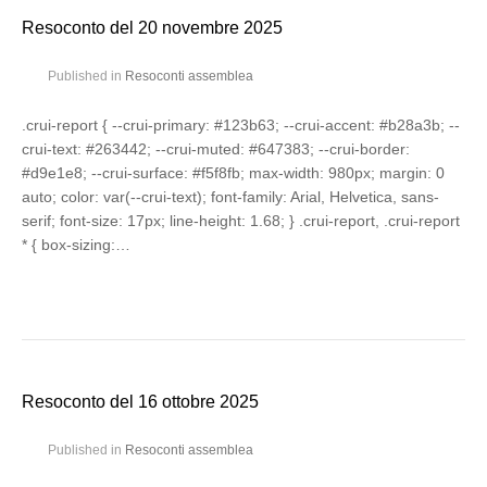
Resoconto del 20 novembre 2025
Published in
Resoconti assemblea
.crui-report { --crui-primary: #123b63; --crui-accent: #b28a3b; --
crui-text: #263442; --crui-muted: #647383; --crui-border:
#d9e1e8; --crui-surface: #f5f8fb; max-width: 980px; margin: 0
auto; color: var(--crui-text); font-family: Arial, Helvetica, sans-
serif; font-size: 17px; line-height: 1.68; } .crui-report, .crui-report
* { box-sizing:…
Resoconto del 16 ottobre 2025
Published in
Resoconti assemblea