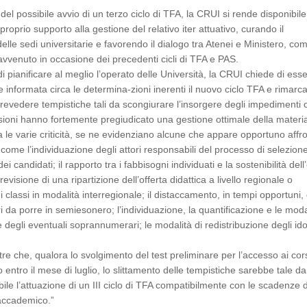
 del possibile avvio di un terzo ciclo di TFA, la CRUI si rende disponibile
 proprio supporto alla gestione del relativo iter attuativo, curando il
lle sedi universitarie e favorendo il dialogo tra Atenei e Ministero, co
vvenuto in occasione dei precedenti cicli di TFA e PAS.
 di pianificare al meglio l’operato delle Università, la CRUI chiede di ess
informata circa le determina-zioni inerenti il nuovo ciclo TFA e rimarc
prevedere tempistiche tali da scongiurare l’insorgere degli impedimenti 
ioni hanno fortemente pregiudicato una gestione ottimale della materi
ra le varie criticità, se ne evidenziano alcune che appare opportuno affr
a, come l’individuazione degli attori responsabili del processo di selezion
i dei candidati; il rapporto tra i fabbisogni individuati e la sostenibilità dell
revisione di una ripartizione dell’offerta didattica a livello regionale o
di classi in modalità interregionale; il distaccamento, in tempi opportuni,
i da porre in semiesonero; l’individuazione, la quantificazione e le moda
 degli eventuali soprannumerari; le modalità di redistribuzione degli id
ltre che, qualora lo svolgimento del test preliminare per l’accesso ai cor
 entro il mese di luglio, lo slittamento delle tempistiche sarebbe tale da
ile l’attuazione di un III ciclo di TFA compatibilmente con le scadenze 
accademico.”