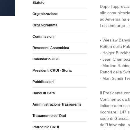
Statuto
Dopo l’approvazi
alle comunicazio
Organizzazione
ad Anversa ha el
Organigramma
Lussemburgo. Ino
Commissioni
- Wieslaw Banyś,
Rettori della Pol
Resoconti Assemblea
- Holger Burckha
- Jean Chambaz, 
Calendario 2026
- Martine Rahier
Presidenti CRUI - Storia
Rettori della Svi
- Mari Sundli Tv
Pubblicazioni
Il Presidente com
Bandi di Gara
Continente, da M
Amministrazione Trasparente
italiane aderisc
ricordare i 147 st
Trattamento dei Dati
sede di Garissa 
dell’Università,
Patrocinio CRUI