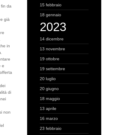
15 febbraio
 fin da
18 gennaio
me già
2023
ere
14 dicembre
a
che in
13 novembre
a.
19 ottobre
ontare
e e
19 settembre
’offerta
20 luglio
 dei
20 giugno
lità di
18 maggio
onei
13 aprile
si non
16 marzo
del
23 febbraio