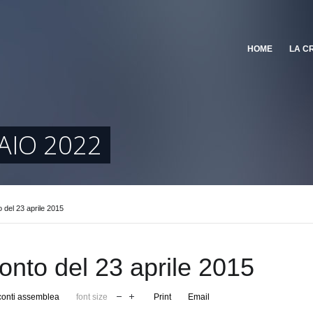
HOME
LA C
AIO 2022
 del 23 aprile 2015
nto del 23 aprile 2015
onti assemblea
font size
Print
Email