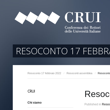
tori
ociati
r Regione
RESOCONTO 17 FEBBR
Resoconto 17 febbraio 2022
/
Resoconti assemblea
/
Resoconto
arente
CRUI
Resoco
Chi siamo
Published in
Resoc