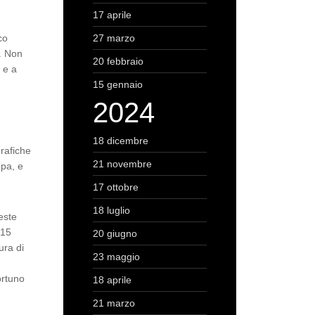
17 aprile
co
27 marzo
e. Non
20 febbraio
 e a
15 gennaio
2024
18 dicembre
grafiche
21 novembre
opa, e
17 ottobre
18 luglio
este
 15
20 giugno
ura di
23 maggio
ortuno
18 aprile
21 marzo